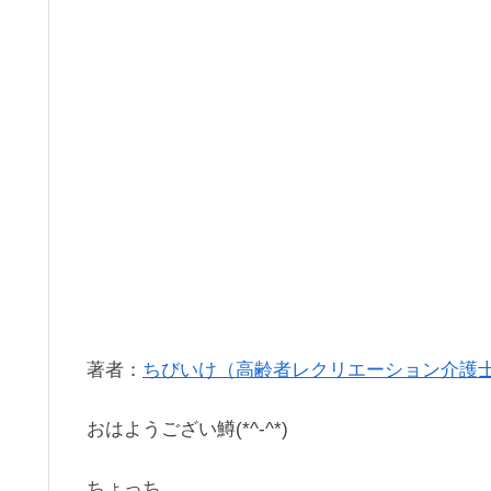
著者：
ちびいけ（高齢者レクリエーション介護
おはようござい鱒(*^-^*)
ちょっち