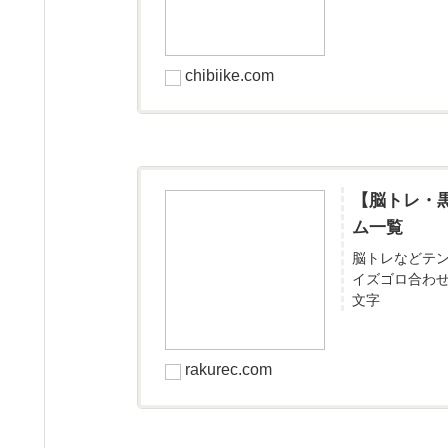
chibiike.com
【脳トレ・
ム一覧
脳トレなどテ
イズゴロ合わ
文字
rakurec.com