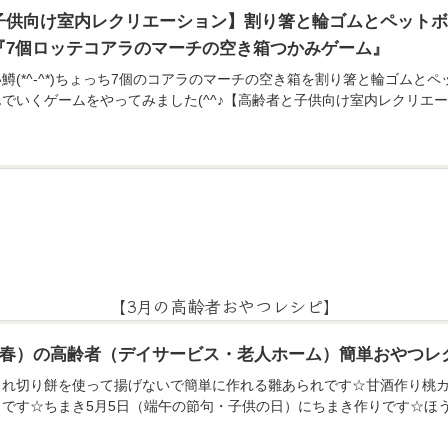
子供向け室内レクリエーション】割り箸と輪ゴムとペット
『7個ロッテコアラのマーチの空き箱つかみゲーム』
鱒(*^-^*)ちょっち7個のコアラのマーチの空き箱を割り箸と輪ゴム
でいくゲームをやってみました(^^♪【高齢者と子供向け室内レクリエ
【3月の高齢者おやつレシピ】
月（春）の高齢者（デイサービス・老人ホーム）簡単おやつレ
られ切り餅を使って揚げないで簡単に作れる雛あられです☆甘酒作り桃カ
りです☆ちまき5月5日（端午の節句・子供の日）にちまき作りです☆ほ