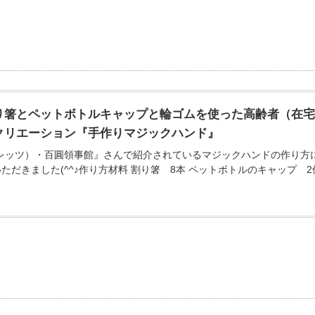
り箸とペットボトルキャップと輪ゴムを使った高齢者（在
クリエーション『手作りマジックハンド』
（フレッツ）・百圓領事館』さんで紹介されているマジックハンドの作り
ただきました(^^♪作り方材料 割り箸 8本 ペットボトルのキャップ 2