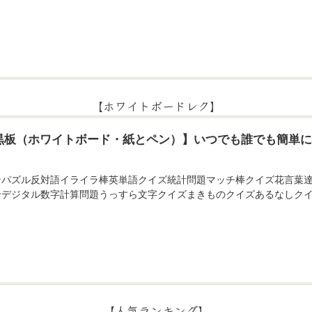
【ホワイトボードレク】
黒板（ホワイトボード・紙とペン）】いつでも誰でも簡単
ンパズル反対語イライラ棒英単語クイズ統計問題マッチ棒クイズ花言葉
せデジタル数字計算問題うっすら文字クイズまきものクイズあるなしクイ
【人気ランキング】