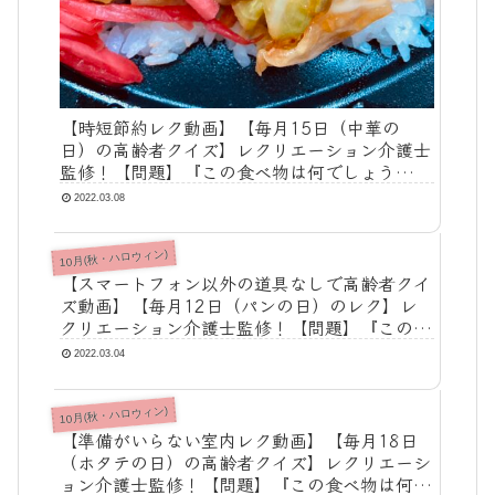
【時短節約レク動画】【毎月15日（中華の
日）の高齢者クイズ】レクリエーション介護士
監修！【問題】『この食べ物は何でしょう
か？』【答え】『回鍋肉丼』
2022.03.08
10月(秋・ハロウィン)
【スマートフォン以外の道具なしで高齢者クイ
ズ動画】【毎月12日（パンの日）のレク】レ
クリエーション介護士監修！【問題】『この食
べ物は何でしょうか？』【答え】『りんごのデ
2022.03.04
ニッシュ』
10月(秋・ハロウィン)
【準備がいらない室内レク動画】【毎月18日
（ホタテの日）の高齢者クイズ】レクリエーシ
ョン介護士監修！【問題】『この食べ物は何で