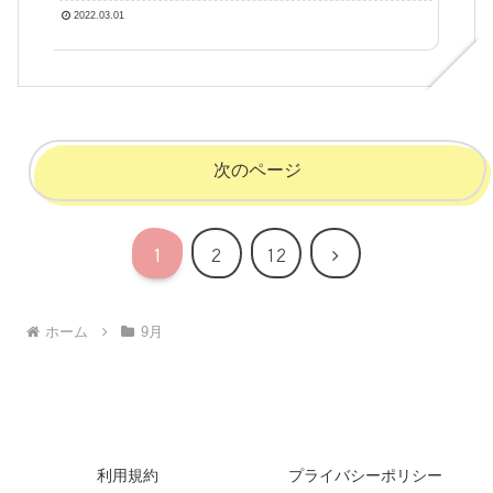
しょうか？』【答え】『中華ホタテ』
2022.03.01
次のページ
次
1
2
12
へ
ホーム
9月
利用規約
プライバシーポリシー