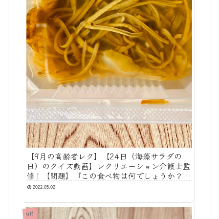
【9月の高齢者レク】【24日（海藻サラダの
日）のクイズ動画】レクリエーション介護士監
修！【問題】『この食べ物は何でしょうか？』
【答え】『めかぶ』
2022.05.02
9月