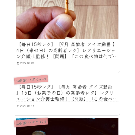
【毎日15秒レク】【9月 高齢者 クイズ動画 】
4日（串の日）の高齢者レク】レクリエーショ
ン介護士監修！【問題】『この食べ物は何でし
ょうか？』【答え】『串カツ』
2022.03.20
10月(秋・ハロウィン)
【毎日15秒レク】【毎月 高齢者 クイズ動画
】15日（お菓子の日）の高齢者レク】レクリ
エーション介護士監修！【問題】『この食べ物
は何でしょうか？』【答え】『クッキー』
2022.03.17
10月(秋・ハロウィン)