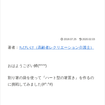
2018.07.25
2020.02.03
著者：
ちびいけ（高齢者レクリエーション介護士）
おはようござい鱒(*^^*)
割り箸の袋を使って『ハート型の箸置き』を作るの
に挑戦してみました(#^.^#)