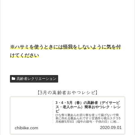
※ハサミを使うときには怪我をしないように気を付
けてください
高齢者レクリエーション
【3月の高齢者おやつレシピ】
3・4・5月（春）の高齢者（デイサービ
ス・老人ホーム）簡単おやつレク・レシ
ピ
ひな祭り雛あられ切り餅を使って揚げないで簡
単に作れる雛あられです☆甘酒作り桃カステラ5
月柏餅5月5日（端午の節句・子供の日）に柏餅
作りです☆ちまき5月5日（端午の節句・子供の
2020.09.01
chibiike.com
日）にちまき作りです☆ほうじ茶プリン抹茶パ
フェ抹茶ケーキ型がなくて