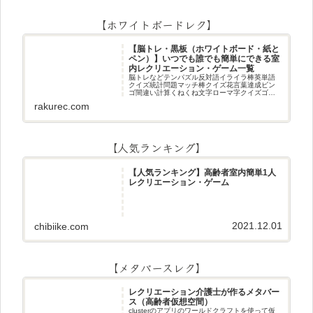
【ホワイトボードレク】
【脳トレ・黒板（ホワイトボード・紙と
ペン）】いつでも誰でも簡単にできる室
内レクリエーション・ゲーム一覧
脳トレなどテンパズル反対語イライラ棒英単語
クイズ統計問題マッチ棒クイズ花言葉達成ビン
ゴ間違い計算くねくね文字ローマ字クイズゴロ
合わせデジタル数字計算問題うっすら文字クイ
rakurec.com
ズまきものクイズあるなしクイズひっくり返し
逆さま文字3文字しりとり3文字
【人気ランキング】
【人気ランキング】高齢者室内簡単1人
レクリエーション・ゲーム
2021.12.01
chibiike.com
【メタバースレク】
レクリエーション介護士が作るメタバー
ス（高齢者仮想空間）
clusterのアプリのワールドクラフトを使って仮