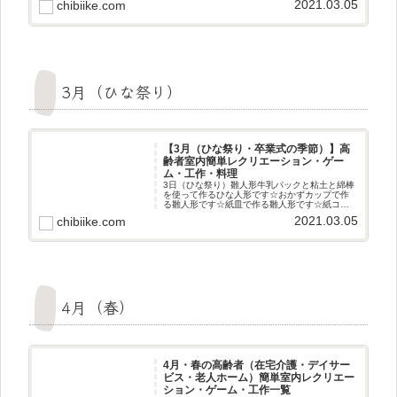
2021.03.05
chibiike.com
玉を当てるゲームです☆枡とお面2月2日の節分
の日に牛乳パックと折り
3月（ひな祭り）
【3月（ひな祭り・卒業式の季節）】高
齢者室内簡単レクリエーション・ゲー
ム・工作・料理
3日（ひな祭り）雛人形牛乳パックと粘土と綿棒
を使って作るひな人形です☆おかずカップで作
る雛人形です☆紙皿で作る雛人形です☆紙コッ
プで作るおひなさまです☆レクリエーション一
2021.03.05
chibiike.com
覧散歩体験（2月中旬から3月上旬）スマートフ
ォン・タブレット・パソコン
4月（春）
4月・春の高齢者（在宅介護・デイサー
ビス・老人ホーム）簡単室内レクリエー
ション・ゲーム・工作一覧