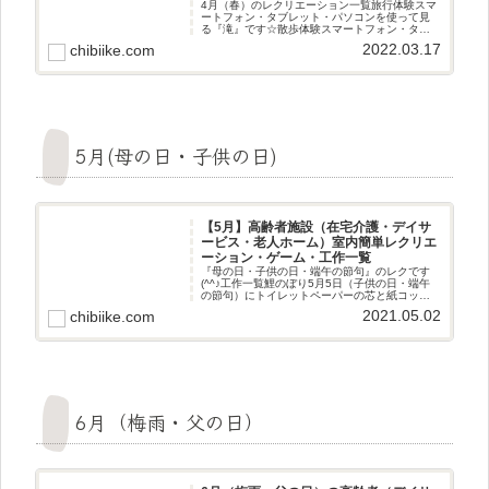
4月（春）のレクリエーション一覧旅行体験スマ
ートフォン・タブレット・パソコンを使って見
る『滝』です☆散歩体験スマートフォン・タブ
レット・パソコンを使って見る『桜』です☆ヒ
2022.03.17
chibiike.com
ヤシンスの飾り画用紙を使って作るヒヤシンス
の飾りです☆作り方たんぽぽの
5月(母の日・子供の日)
【5月】高齢者施設（在宅介護・デイサ
ービス・老人ホーム）室内簡単レクリエ
ーション・ゲーム・工作一覧
『母の日・子供の日・端午の節句』のレクです
(^^♪工作一覧鯉のぼり5月5日（子供の日・端午
の節句）にトイレットペーパーの芯と紙コップ
とストローを使って作る鯉のぼりです☆こいの
2021.05.02
chibiike.com
ぼりバッグ牛乳パックと画用紙とボール紙で作
るこいのぼり型の紙バッグ
6月（梅雨・父の日）