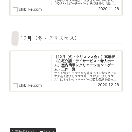
す体操クイズ手遊び『大きなくりの木の下で』
『やきいもグーチーパー』秋の味覚の『栗』や
『焼き芋』が出てくる曲にのせた手遊びです☆
2020.11.28
chibiike.com
おやつレク29日（いい肉・服・文具・フグの
日）『脳トレ体操』『クイズ』1
12月（冬・クリスマス）
【12月（冬・クリスマス会）】高齢者
（在宅介護・デイサービス・老人ホー
ム）室内簡単レクリエーション・ゲー
ム・工作一覧
サイト別クリスマス会を盛り上げる方法クリス
マス会工作クリスマスリース12月（クリスマ
ス）にトイレットペーパーの芯と色紙を使って
作るクリスマスリースです☆サンタさん12月
2020.12.28
chibiike.com
（クリスマス）にトイレットペーパーの芯と折
り紙を使って作るサンタクロース
高齢者レクリエーション