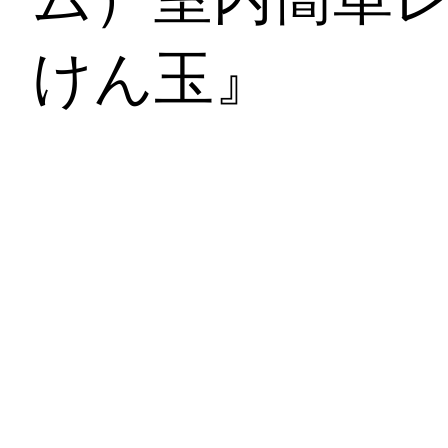
けん玉』
【密にならな
た高齢者（在
ム）室内簡単