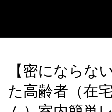
【密にならな
た高齢者（在
ム）室内簡単