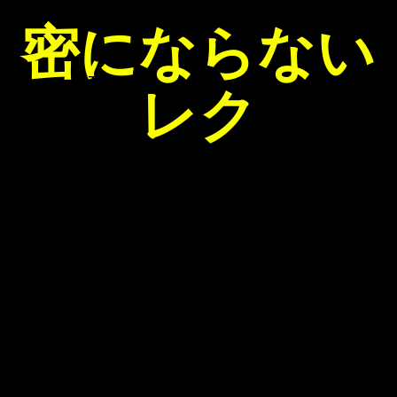
密にならない
Takoyaki

レク
📷