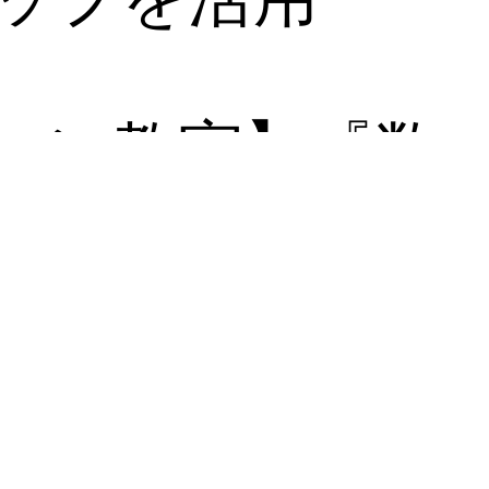
ョン教室】『数
』＝卵のパック
ップを活用