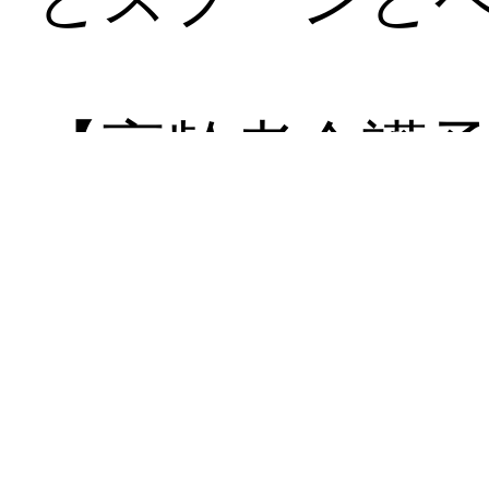
【高齢者介護
字スプーンたこ
とスプーンと