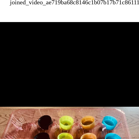
joined_video_ae719ba68c8146c1b07b17b71c8611