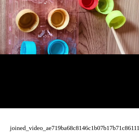
joined_video_ae719ba68c8146c1b07b17b71c8611