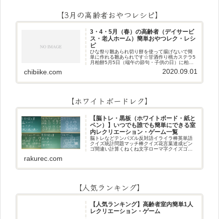
【3月の高齢者おやつレシピ】
3・4・5月（春）の高齢者（デイサービ
ス・老人ホーム）簡単おやつレク・レシ
ピ
ひな祭り雛あられ切り餅を使って揚げないで簡
単に作れる雛あられです☆甘酒作り桃カステラ5
月柏餅5月5日（端午の節句・子供の日）に柏餅
作りです☆ちまき5月5日（端午の節句・子供の
2020.09.01
chibiike.com
日）にちまき作りです☆ほうじ茶プリン抹茶パ
フェ抹茶ケーキ型がなくて
【ホワイトボードレク】
【脳トレ・黒板（ホワイトボード・紙と
ペン）】いつでも誰でも簡単にできる室
内レクリエーション・ゲーム一覧
脳トレなどテンパズル反対語イライラ棒英単語
クイズ統計問題マッチ棒クイズ花言葉達成ビン
ゴ間違い計算くねくね文字ローマ字クイズゴロ
合わせデジタル数字計算問題うっすら文字クイ
rakurec.com
ズまきものクイズあるなしクイズひっくり返し
逆さま文字3文字しりとり3文字
【人気ランキング】
【人気ランキング】高齢者室内簡単1人
レクリエーション・ゲーム