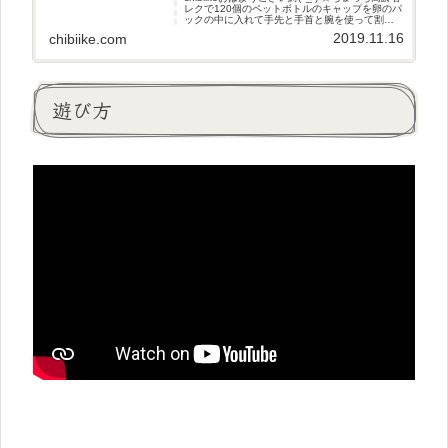
レクで120個のペットボトルのキャップを卵のパ
ックの中に入れて手先と手首と腕を使って割り
箸でひっくり返していくたこ焼きゲームを母親
2019.11.16
chibiike.com
と一緒に協力してやってみました(^^♪きっかけ以
前
遊び方