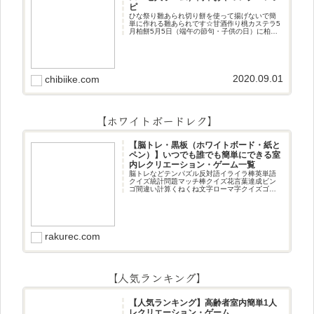
ピ
ひな祭り雛あられ切り餅を使って揚げないで簡
単に作れる雛あられです☆甘酒作り桃カステラ5
月柏餅5月5日（端午の節句・子供の日）に柏餅
作りです☆ちまき5月5日（端午の節句・子供の
日）にちまき作りです☆ほうじ茶プリン抹茶パ
フェ抹茶ケーキ型がなくて
2020.09.01
chibiike.com
【ホワイトボードレク】
【脳トレ・黒板（ホワイトボード・紙と
ペン）】いつでも誰でも簡単にできる室
内レクリエーション・ゲーム一覧
脳トレなどテンパズル反対語イライラ棒英単語
クイズ統計問題マッチ棒クイズ花言葉達成ビン
ゴ間違い計算くねくね文字ローマ字クイズゴロ
合わせデジタル数字計算問題うっすら文字クイ
ズまきものクイズあるなしクイズひっくり返し
逆さま文字3文字しりとり3文字
rakurec.com
【人気ランキング】
【人気ランキング】高齢者室内簡単1人
レクリエーション・ゲーム