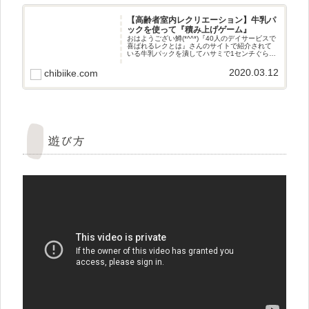
【高齢者室内レクリエーション】牛乳パ
ックを使って『積み上げゲーム』
おはようござい鱒(*^^*)『40人のデイサービスで
喜ばれるレクとは』さんのサイトで紹介されて
いる牛乳パックを潰してハサミで1センチぐらい
の幅で切って広げたのを手先と手首と腕を使っ
て倒れないように積み上げていくゲームに挑戦
2020.03.12
chibiike.com
させていただきまし
遊び方