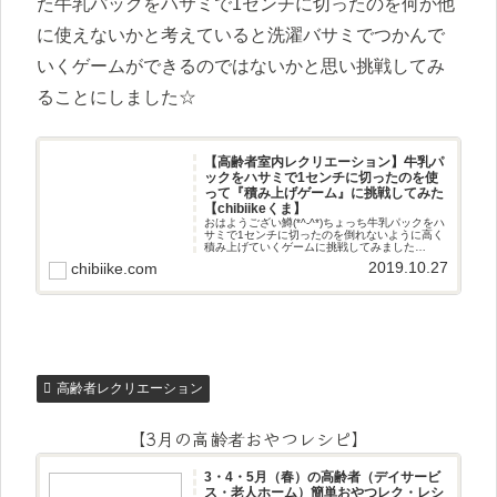
た牛乳パックをハサミで1センチに切ったのを何か他
に使えないかと考えていると洗濯バサミでつかんで
いくゲームができるのではないかと思い挑戦してみ
ることにしました☆
【高齢者室内レクリエーション】牛乳パ
ックをハサミで1センチに切ったのを使
って『積み上げゲーム』に挑戦してみた
【chibiikeくま】
おはようござい鱒(*^-^*)ちょっち牛乳パックをハ
サミで1センチに切ったのを倒れないように高く
積み上げていくゲームに挑戦してみました
(^^♪【高齢者と子供向け室内レクリエーション】
2019.10.27
chibiike.com
牛乳パックをハサミで1センチに切ったのを使っ
て『積み上げゲ
高齢者レクリエーション
【3月の高齢者おやつレシピ】
3・4・5月（春）の高齢者（デイサービ
ス・老人ホーム）簡単おやつレク・レシ