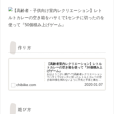
作り方
【高齢者室内レクリエーション】レトル
トカレーの空き箱を使って『30個積み上
げゲーム』
おはようござい鱒(*^-^*)高齢者レクリエーション
でハサミで1センチに切ったレトルトカレーの空
き箱30個を倒れないように手先と手首と腕を使
って高く積み上げていくゲームに母親と協力し
2020.01.07
chibiike.com
て挑戦してみました(^^♪作り方準備したもの レ
トルトカレ
遊び方