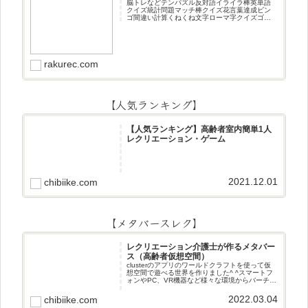
脳トレなどテンパズル反対語イライラ棒英単語
クイズ統計問題マッチ棒クイズ花言葉達成ビン
ゴ間違い計算くねくね文字ローマ字クイズゴロ
合わせデジタル数字計算問題うっすら文字クイ
ズまきものクイズあるなしクイズひっくり返し
逆さま文字3文字しりとり3文字
rakurec.com
【人気ランキング】
【人気ランキング】高齢者室内簡単1人
レクリエーション・ゲーム
2021.12.01
chibiike.com
【メタバースレク】
レクリエーション介護士が作るメタバー
ス（高齢者仮想空間）
clusterのアプリのワールドクラフトを使って仮
想空間で遊べる世界を作りました^ ^スマートフ
ォンやPC、VR機器など様々な環境からバーチャ
ル空間で遊ぶことができます^_^メタバースレク
2022.03.04
chibiike.com