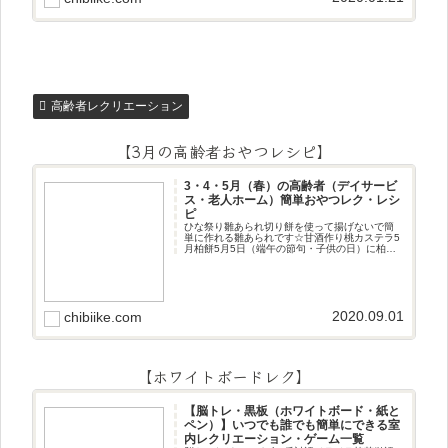
準備したもの レトルトカレーの空き箱をハサミ
で1セン
高齢者レクリエーション
【3月の高齢者おやつレシピ】
3・4・5月（春）の高齢者（デイサービ
ス・老人ホーム）簡単おやつレク・レシ
ピ
ひな祭り雛あられ切り餅を使って揚げないで簡
単に作れる雛あられです☆甘酒作り桃カステラ5
月柏餅5月5日（端午の節句・子供の日）に柏餅
作りです☆ちまき5月5日（端午の節句・子供の
日）にちまき作りです☆ほうじ茶プリン抹茶パ
フェ抹茶ケーキ型がなくて
2020.09.01
chibiike.com
【ホワイトボードレク】
【脳トレ・黒板（ホワイトボード・紙と
ペン）】いつでも誰でも簡単にできる室
内レクリエーション・ゲーム一覧