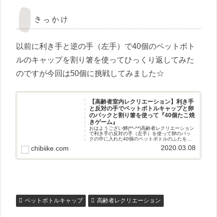
きっかけ
以前に利き手と逆の手（左手）で40個のペットボト
ルのキャップを割り箸を使ってひっくり返してみた
のですが今回は50個に挑戦してみました☆
【高齢者室内レクリエーション】利き手
と反対の手でペットボトルキャップと卵
のパックと割り箸を使って『40個たこ焼
きゲーム』
おはようござい鱒(*^-^*)高齢者レクリエーション
で利き手の反対の手（左手）を使って卵のパッ
クの中に入れた40個のペットボトルのふたを割
り箸でひっくり返していく『たこ焼きゲーム』
2020.03.08
chibiike.com
に母親と協力して挑戦してみました(^^♪遊び方準
備したもの
ペットボトルキャップ
高齢者レクリエーション