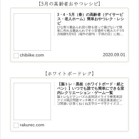
【3月の高齢者おやつレシピ】
3・4・5月（春）の高齢者（デイサービ
ス・老人ホーム）簡単おやつレク・レシ
ピ
ひな祭り雛あられ切り餅を使って揚げないで簡
単に作れる雛あられです☆甘酒作り桃カステラ5
月柏餅5月5日（端午の節句・子供の日）に柏餅
作りです☆ちまき5月5日（端午の節句・子供の
日）にちまき作りです☆ほうじ茶プリン抹茶パ
フェ抹茶ケーキ型がなくて
2020.09.01
chibiike.com
【ホワイトボードレク】
【脳トレ・黒板（ホワイトボード・紙と
ペン）】いつでも誰でも簡単にできる室
内レクリエーション・ゲーム一覧
脳トレなどテンパズル反対語イライラ棒英単語
クイズ統計問題マッチ棒クイズ花言葉達成ビン
ゴ間違い計算くねくね文字ローマ字クイズゴロ
合わせデジタル数字計算問題うっすら文字クイ
ズまきものクイズあるなしクイズひっくり返し
逆さま文字3文字しりとり3文字
rakurec.com