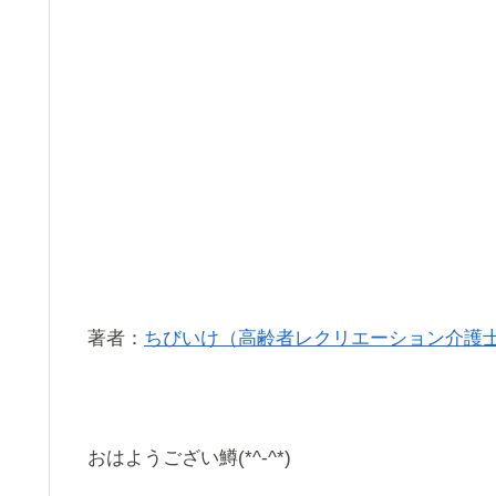
著者：
ちびいけ（高齢者レクリエーション介護
おはようござい鱒(*^-^*)