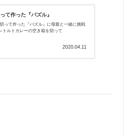
切って作った『パズル』
ミで切って作った『パズル』に母親と一緒に挑戦
でレトルトカレーの空き箱を切って
2020.04.11