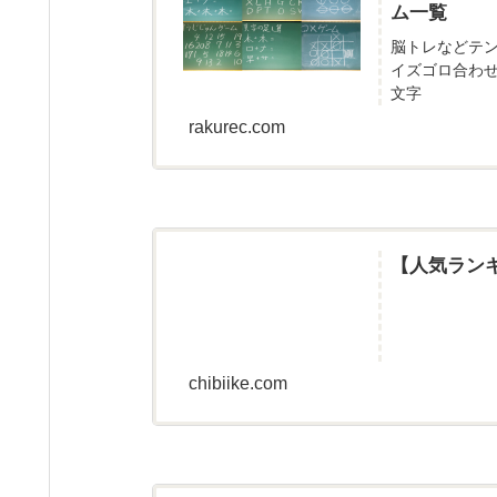
ム一覧
脳トレなどテ
イズゴロ合わ
文字
rakurec.com
【人気ラン
chibiike.com