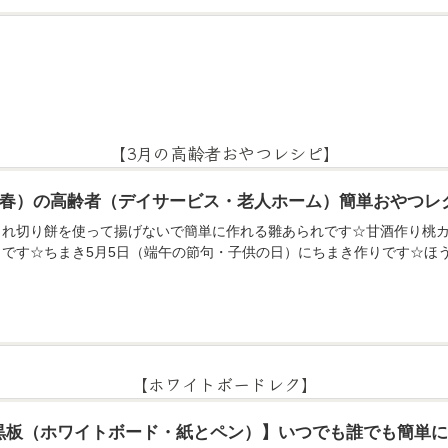
【3月の高齢者おやつレシピ】
月（春）の高齢者（デイサービス・老人ホーム）簡単おやつレ
られ切り餅を使って揚げないで簡単に作れる雛あられです☆甘酒作り桃カ
りです☆ちまき5月5日（端午の節句・子供の日）にちまき作りです☆ほ
【ホワイトボードレク】
黒板（ホワイトボード・紙とペン）】いつでも誰でも簡単