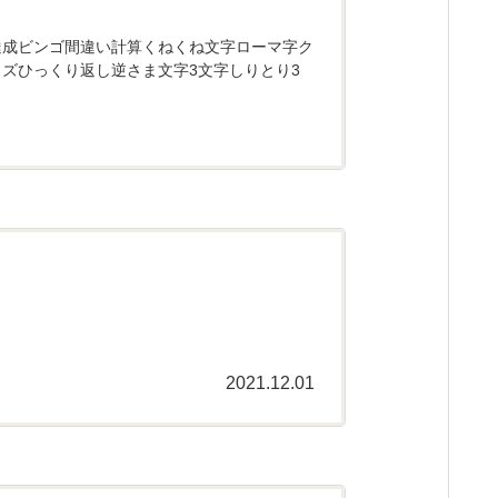
達成ビンゴ間違い計算くねくね文字ローマ字ク
ズひっくり返し逆さま文字3文字しりとり3
2021.12.01