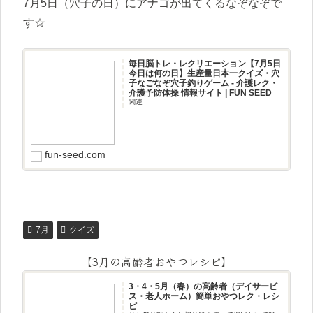
7月5日（穴子の日）にアナゴが出てくるなぞなぞで
す☆
毎日脳トレ・レクリエーション【7月5日
今日は何の日】生産量日本一クイズ・穴
子なごなぞ穴子釣りゲーム - 介護レク・
介護予防体操 情報サイト | FUN SEED
関連
fun-seed.com
7月
クイズ
【3月の高齢者おやつレシピ】
3・4・5月（春）の高齢者（デイサービ
ス・老人ホーム）簡単おやつレク・レシ
ピ