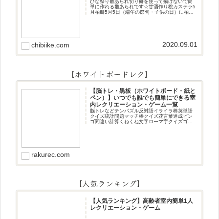
ひな祭り雛あられ切り餅を使って揚げないで簡
単に作れる雛あられです☆甘酒作り桃カステラ5
月柏餅5月5日（端午の節句・子供の日）に柏餅
作りです☆ちまき5月5日（端午の節句・子供の
日）にちまき作りです☆ほうじ茶プリン抹茶パ
フェ抹茶ケーキ型がなくて
2020.09.01
chibiike.com
【ホワイトボードレク】
【脳トレ・黒板（ホワイトボード・紙と
ペン）】いつでも誰でも簡単にできる室
内レクリエーション・ゲーム一覧
脳トレなどテンパズル反対語イライラ棒英単語
クイズ統計問題マッチ棒クイズ花言葉達成ビン
ゴ間違い計算くねくね文字ローマ字クイズゴロ
合わせデジタル数字計算問題うっすら文字クイ
ズまきものクイズあるなしクイズひっくり返し
逆さま文字3文字しりとり3文字
rakurec.com
【人気ランキング】
【人気ランキング】高齢者室内簡単1人
レクリエーション・ゲーム