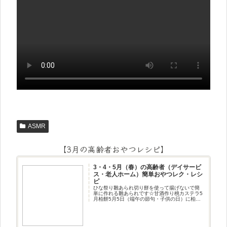
ASMR
【3月の高齢者おやつレシピ】
3・4・5月（春）の高齢者（デイサービ
ス・老人ホーム）簡単おやつレク・レシ
ピ
ひな祭り雛あられ切り餅を使って揚げないで簡
単に作れる雛あられです☆甘酒作り桃カステラ5
月柏餅5月5日（端午の節句・子供の日）に柏餅
作りです☆ちまき5月5日（端午の節句・子供の
日）にちまき作りです☆ほうじ茶プリン抹茶パ
フェ抹茶ケーキ型がなくて