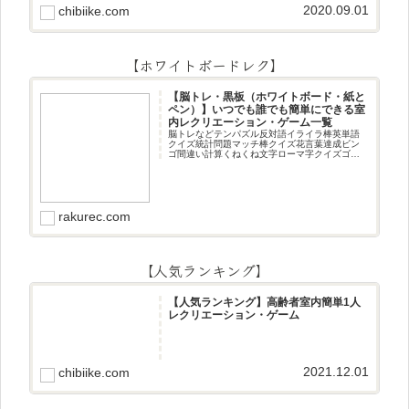
2020.09.01
chibiike.com
【ホワイトボードレク】
【脳トレ・黒板（ホワイトボード・紙と
ペン）】いつでも誰でも簡単にできる室
内レクリエーション・ゲーム一覧
脳トレなどテンパズル反対語イライラ棒英単語
クイズ統計問題マッチ棒クイズ花言葉達成ビン
ゴ間違い計算くねくね文字ローマ字クイズゴロ
合わせデジタル数字計算問題うっすら文字クイ
ズまきものクイズあるなしクイズひっくり返し
逆さま文字3文字しりとり3文字
rakurec.com
【人気ランキング】
【人気ランキング】高齢者室内簡単1人
レクリエーション・ゲーム
2021.12.01
chibiike.com