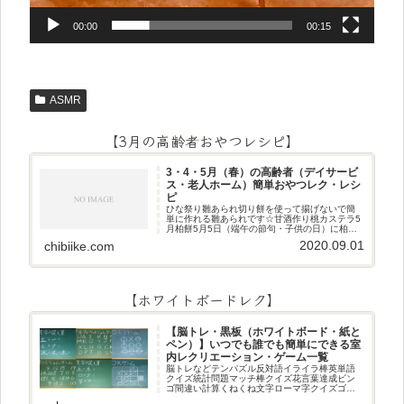
00:00
00:15
ASMR
【3月の高齢者おやつレシピ】
3・4・5月（春）の高齢者（デイサービ
ス・老人ホーム）簡単おやつレク・レシ
ピ
ひな祭り雛あられ切り餅を使って揚げないで簡
単に作れる雛あられです☆甘酒作り桃カステラ5
月柏餅5月5日（端午の節句・子供の日）に柏餅
作りです☆ちまき5月5日（端午の節句・子供の
2020.09.01
chibiike.com
日）にちまき作りです☆ほうじ茶プリン抹茶パ
フェ抹茶ケーキ型がなくて
【ホワイトボードレク】
【脳トレ・黒板（ホワイトボード・紙と
ペン）】いつでも誰でも簡単にできる室
内レクリエーション・ゲーム一覧
脳トレなどテンパズル反対語イライラ棒英単語
クイズ統計問題マッチ棒クイズ花言葉達成ビン
ゴ間違い計算くねくね文字ローマ字クイズゴロ
合わせデジタル数字計算問題うっすら文字クイ