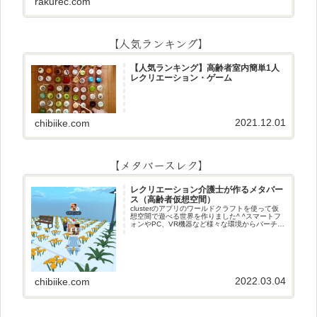
rakurec.com
ズまきものクイズあるなしクイズひっくり返し
逆さま文字3文字しりとり3文字
【人気ランキング】
【人気ランキング】高齢者室内簡単1人
レクリエーション・ゲーム
2021.12.01
chibiike.com
【メタバースレク】
レクリエーション介護士が作るメタバー
ス（高齢者仮想空間）
clusterのアプリのワールドクラフトを使って仮
想空間で遊べる世界を作りました^ ^スマートフ
ォンやPC、VR機器など様々な環境からバーチャ
ル空間で遊ぶことができます^_^メタバースレク
2022.03.04
chibiike.com