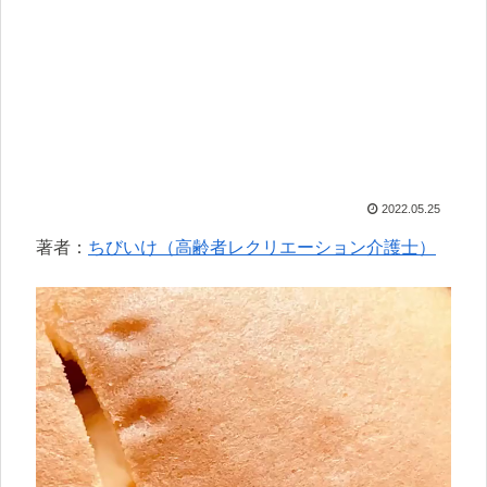
2022.05.25
著者：
ちびいけ（高齢者レクリエーション介護士）
動
画
プ
レ
ー
ヤ
ー