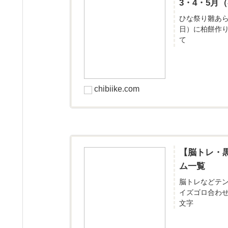
3・4・5
ひな祭り雛あ
日）に柏餅作
て
chibiike.com
【脳トレ・
ム一覧
脳トレなどテ
イズゴロ合わ
文字