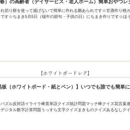
月（春）の高齢者（デイサービス・老人ホーム）簡単おやつレ
られ切り餅を使って揚げないで簡単に作れる雛あられです☆甘酒作り桃カ
りです☆ちまき5月5日（端午の節句・子供の日）にちまき作りです☆ほ
【ホワイトボードレク】
黒板（ホワイトボード・紙とペン）】いつでも誰でも簡単
ンパズル反対語イライラ棒英単語クイズ統計問題マッチ棒クイズ花言葉
せデジタル数字計算問題うっすら文字クイズまきものクイズあるなしクイ