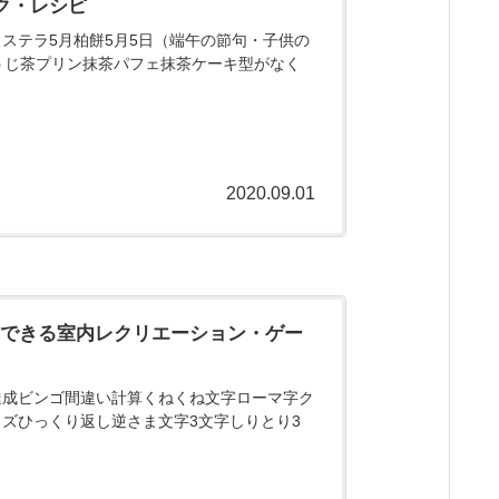
ク・レシピ
ステラ5月柏餅5月5日（端午の節句・子供の
うじ茶プリン抹茶パフェ抹茶ケーキ型がなく
2020.09.01
にできる室内レクリエーション・ゲー
達成ビンゴ間違い計算くねくね文字ローマ字ク
ズひっくり返し逆さま文字3文字しりとり3