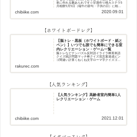
単に作れる雛あられです☆甘酒作り桃カステラ5
月柏餅5月5日（端午の節句・子供の日）に柏餅
作りです☆ちまき5月5日（端午の節句・子供の
2020.09.01
chibiike.com
日）にちまき作りです☆ほうじ茶プリン抹茶パ
フェ抹茶ケーキ型がなくて
【ホワイトボードレク】
【脳トレ・黒板（ホワイトボード・紙と
ペン）】いつでも誰でも簡単にできる室
内レクリエーション・ゲーム一覧
脳トレなどテンパズル反対語イライラ棒英単語
クイズ統計問題マッチ棒クイズ花言葉達成ビン
ゴ間違い計算くねくね文字ローマ字クイズゴロ
合わせデジタル数字計算問題うっすら文字クイ
rakurec.com
ズまきものクイズあるなしクイズひっくり返し
逆さま文字3文字しりとり3文字
【人気ランキング】
【人気ランキング】高齢者室内簡単1人
レクリエーション・ゲーム
2021.12.01
chibiike.com
【メタバースレク】