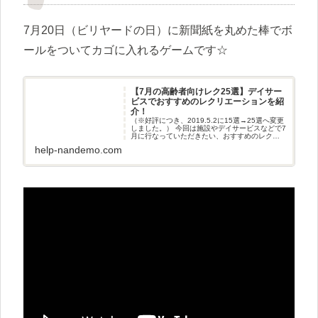
7月20日（ビリヤードの日）に新聞紙を丸めた棒でボ
ールをついてカゴに入れるゲームです☆
【7月の高齢者向けレク25選】デイサー
ビスでおすすめのレクリエーションを紹
介！
（※好評につき、2019.5.2に15選→25選へ変更
しました。） 今回は施設やデイサービスなどで7
月に行なっていただきたい、おすすめのレクリ
エーションをご紹介します！ シトシトと降った
help-nandemo.com
長い梅