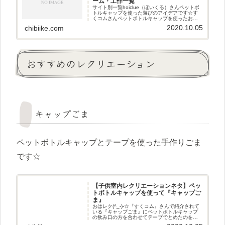
ーム・工作一覧
サイト別一覧hoiclue（ほいくる）さんペットボ
トルキャップを使った遊びのアイデアです☆す
くコムさんペットボトルキャップを使ったお手
軽にできる遊びです☆保育士バンク!さんペット
2020.10.05
chibiike.com
ボトルキャップを使った工作のアイデアです☆
保育のひきだしさんペ
おすすめのレクリエーション
キャップごま
ペットボトルキャップとテープを使った手作りごま
です☆
【子供室内レクリエーションネタ】ペッ
トボトルキャップを使って『キャップご
ま』
おはレク(^_-)-☆『すくコム』さんで紹介されて
いる『キャップごま』にペットボトルキャップ
の飲み口の方を合わせてテープでとめたのを使
って挑戦させていただきました(^^♪挑戦してみた