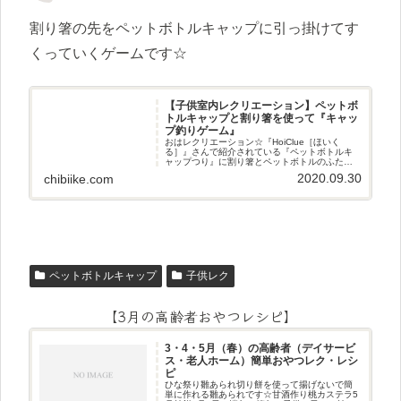
割り箸の先をペットボトルキャップに引っ掛けてす
くっていくゲームです☆
【子供室内レクリエーション】ペットボ
トルキャップと割り箸を使って『キャッ
プ釣りゲーム』
おはレクリエーション☆『HoiClue［ほいく
る］』さんで紹介されている『ペットボトルキ
ャップつり』に割り箸とペットボトルのふたを
使って挑戦させていただきました(^^♪挑戦してみ
2020.09.30
chibiike.com
た遊び方割り箸の先をペットボトルキャップに
引っ掛けてすくってい
ペットボトルキャップ
子供レク
【3月の高齢者おやつレシピ】
3・4・5月（春）の高齢者（デイサービ
ス・老人ホーム）簡単おやつレク・レシ
ピ
ひな祭り雛あられ切り餅を使って揚げないで簡
単に作れる雛あられです☆甘酒作り桃カステラ5