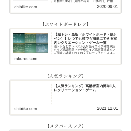
月柏餅5月5日（端午の節句・子供の日）に柏餅
作りです☆ちまき5月5日（端午の節句・子供の
2020.09.01
chibiike.com
日）にちまき作りです☆ほうじ茶プリン抹茶パ
フェ抹茶ケーキ型がなくて
【ホワイトボードレク】
【脳トレ・黒板（ホワイトボード・紙と
ペン）】いつでも誰でも簡単にできる室
内レクリエーション・ゲーム一覧
脳トレなどテンパズル反対語イライラ棒英単語
クイズ統計問題マッチ棒クイズ花言葉達成ビン
ゴ間違い計算くねくね文字ローマ字クイズゴロ
合わせデジタル数字計算問題うっすら文字クイ
rakurec.com
ズまきものクイズあるなしクイズひっくり返し
逆さま文字3文字しりとり3文字
【人気ランキング】
【人気ランキング】高齢者室内簡単1人
レクリエーション・ゲーム
2021.12.01
chibiike.com
【メタバースレク】