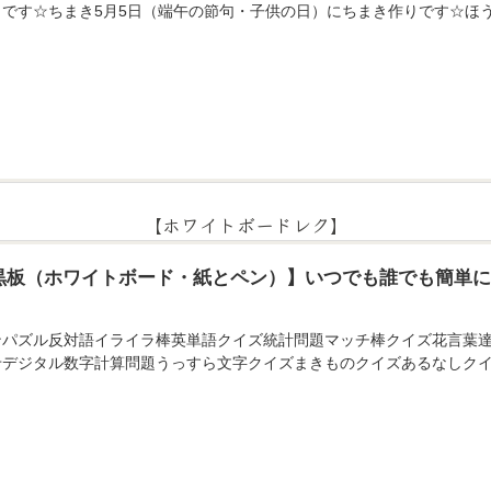
りです☆ちまき5月5日（端午の節句・子供の日）にちまき作りです☆ほ
【ホワイトボードレク】
黒板（ホワイトボード・紙とペン）】いつでも誰でも簡単
ンパズル反対語イライラ棒英単語クイズ統計問題マッチ棒クイズ花言葉
せデジタル数字計算問題うっすら文字クイズまきものクイズあるなしクイ