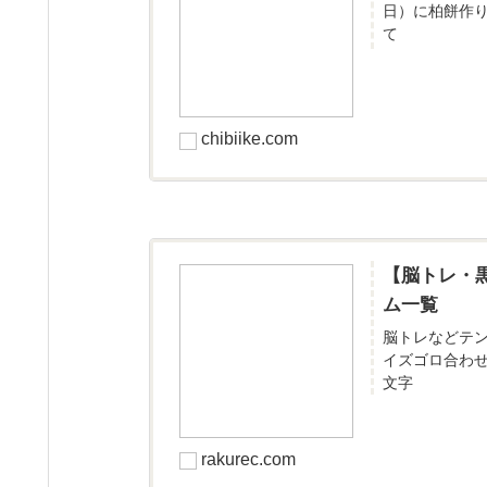
日）に柏餅作
て
chibiike.com
【脳トレ・
ム一覧
脳トレなどテ
イズゴロ合わ
文字
rakurec.com