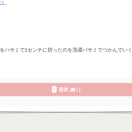
士）
をハサミで1センチに切ったのを洗濯バサミでつかんでいくゲ
目次