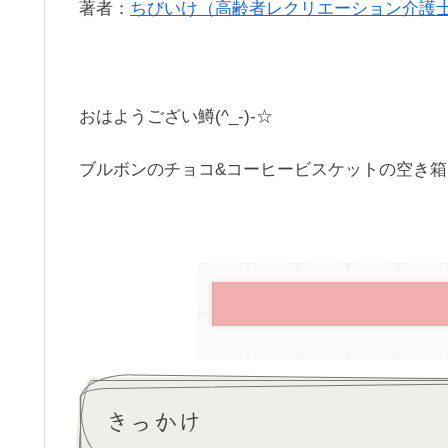
著者：
ちびいけ（高齢者レクリエーション介護
おはようござい鱒(^_-)-☆
ブルボンのチョコ&コーヒービスケットの空き箱
きっかけ