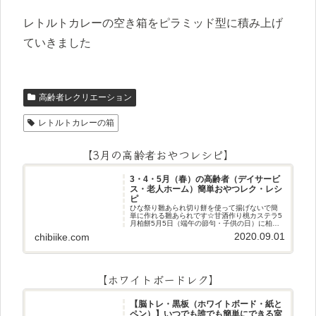
レトルトカレーの空き箱をピラミッド型に積み上げ
ていきました
高齢者レクリエーション
レトルトカレーの箱
【3月の高齢者おやつレシピ】
3・4・5月（春）の高齢者（デイサービ
ス・老人ホーム）簡単おやつレク・レシ
ピ
ひな祭り雛あられ切り餅を使って揚げないで簡
単に作れる雛あられです☆甘酒作り桃カステラ5
月柏餅5月5日（端午の節句・子供の日）に柏餅
作りです☆ちまき5月5日（端午の節句・子供の
2020.09.01
chibiike.com
日）にちまき作りです☆ほうじ茶プリン抹茶パ
フェ抹茶ケーキ型がなくて
【ホワイトボードレク】
【脳トレ・黒板（ホワイトボード・紙と
ペン）】いつでも誰でも簡単にできる室