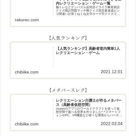
内レクリエーション・ゲーム一覧
脳トレなどテンパズル反対語イライラ棒英単語
クイズ統計問題マッチ棒クイズ花言葉達成ビン
ゴ間違い計算くねくね文字ローマ字クイズゴロ
合わせデジタル数字計算問題うっすら文字クイ
rakurec.com
ズまきものクイズあるなしクイズひっくり返し
逆さま文字3文字しりとり3文字
【人気ランキング】
【人気ランキング】高齢者室内簡単1人
レクリエーション・ゲーム
2021.12.01
chibiike.com
【メタバースレク】
レクリエーション介護士が作るメタバー
ス（高齢者仮想空間）
clusterのアプリのワールドクラフトを使って仮
想空間で遊べる世界を作りました^ ^スマートフ
ォンやPC、VR機器など様々な環境からバーチャ
ル空間で遊ぶことができます^_^メタバースレク
2022.03.04
chibiike.com