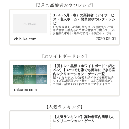
【3月の高齢者おやつレシピ】
3・4・5月（春）の高齢者（デイサービ
ス・老人ホーム）簡単おやつレク・レシ
ピ
ひな祭り雛あられ切り餅を使って揚げないで簡
単に作れる雛あられです☆甘酒作り桃カステラ5
月柏餅5月5日（端午の節句・子供の日）に柏餅
作りです☆ちまき5月5日（端午の節句・子供の
2020.09.01
chibiike.com
日）にちまき作りです☆ほうじ茶プリン抹茶パ
フェ抹茶ケーキ型がなくて
【ホワイトボードレク】
【脳トレ・黒板（ホワイトボード・紙と
ペン）】いつでも誰でも簡単にできる室
内レクリエーション・ゲーム一覧
脳トレなどテンパズル反対語イライラ棒英単語
クイズ統計問題マッチ棒クイズ花言葉達成ビン
ゴ間違い計算くねくね文字ローマ字クイズゴロ
合わせデジタル数字計算問題うっすら文字クイ
rakurec.com
ズまきものクイズあるなしクイズひっくり返し
逆さま文字3文字しりとり3文字
【人気ランキング】
【人気ランキング】高齢者室内簡単1人
レクリエーション・ゲーム