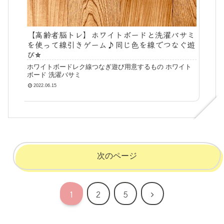
【高齢者脳トレ】ホワイトボードと洗濯バサミ
を使って線引きゲーム♪同じ色を線でつなぐ遊
び⭐️
ホワイトボードレク線つなぎ遊び用意するもの ホワイト
ボード 洗濯バサミ
2022.06.15
次のページ
次
1
2
5
へ