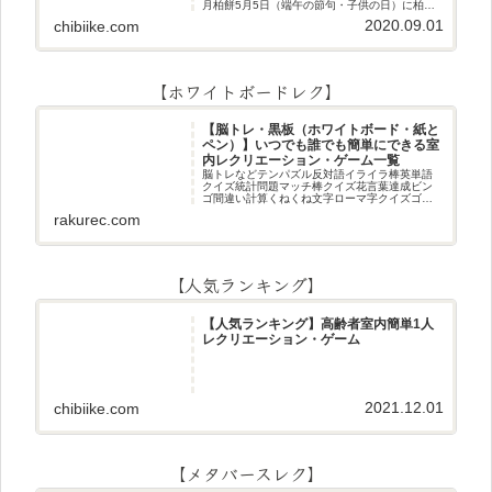
月柏餅5月5日（端午の節句・子供の日）に柏餅
作りです☆ちまき5月5日（端午の節句・子供の
2020.09.01
chibiike.com
日）にちまき作りです☆ほうじ茶プリン抹茶パ
フェ抹茶ケーキ型がなくて
【ホワイトボードレク】
【脳トレ・黒板（ホワイトボード・紙と
ペン）】いつでも誰でも簡単にできる室
内レクリエーション・ゲーム一覧
脳トレなどテンパズル反対語イライラ棒英単語
クイズ統計問題マッチ棒クイズ花言葉達成ビン
ゴ間違い計算くねくね文字ローマ字クイズゴロ
合わせデジタル数字計算問題うっすら文字クイ
rakurec.com
ズまきものクイズあるなしクイズひっくり返し
逆さま文字3文字しりとり3文字
【人気ランキング】
【人気ランキング】高齢者室内簡単1人
レクリエーション・ゲーム
2021.12.01
chibiike.com
【メタバースレク】