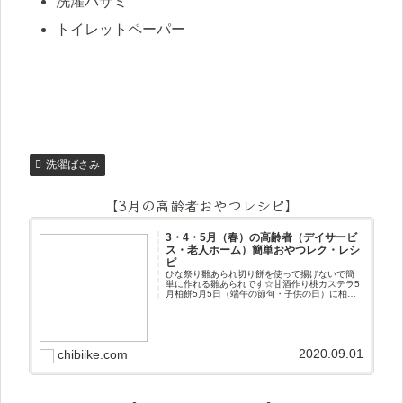
洗濯バサミ
トイレットペーパー
洗濯ばさみ
【3月の高齢者おやつレシピ】
3・4・5月（春）の高齢者（デイサービ
ス・老人ホーム）簡単おやつレク・レシ
ピ
ひな祭り雛あられ切り餅を使って揚げないで簡
単に作れる雛あられです☆甘酒作り桃カステラ5
月柏餅5月5日（端午の節句・子供の日）に柏餅
作りです☆ちまき5月5日（端午の節句・子供の
日）にちまき作りです☆ほうじ茶プリン抹茶パ
フェ抹茶ケーキ型がなくて
2020.09.01
chibiike.com