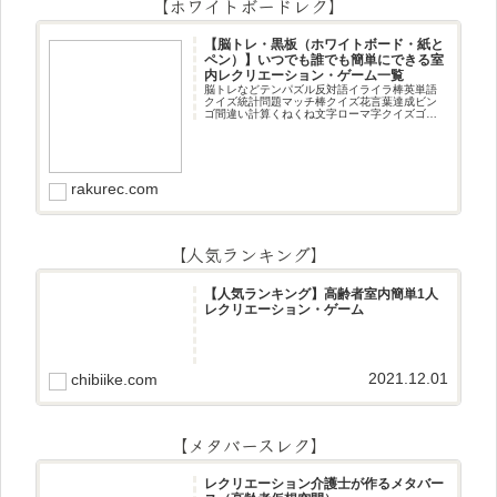
【ホワイトボードレク】
【脳トレ・黒板（ホワイトボード・紙と
ペン）】いつでも誰でも簡単にできる室
内レクリエーション・ゲーム一覧
脳トレなどテンパズル反対語イライラ棒英単語
クイズ統計問題マッチ棒クイズ花言葉達成ビン
ゴ間違い計算くねくね文字ローマ字クイズゴロ
合わせデジタル数字計算問題うっすら文字クイ
ズまきものクイズあるなしクイズひっくり返し
逆さま文字3文字しりとり3文字
rakurec.com
【人気ランキング】
【人気ランキング】高齢者室内簡単1人
レクリエーション・ゲーム
2021.12.01
chibiike.com
【メタバースレク】
レクリエーション介護士が作るメタバー