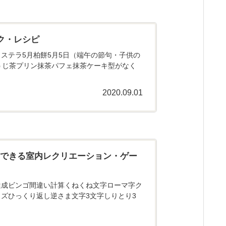
ク・レシピ
ステラ5月柏餅5月5日（端午の節句・子供の
うじ茶プリン抹茶パフェ抹茶ケーキ型がなく
2020.09.01
にできる室内レクリエーション・ゲー
達成ビンゴ間違い計算くねくね文字ローマ字ク
ズひっくり返し逆さま文字3文字しりとり3