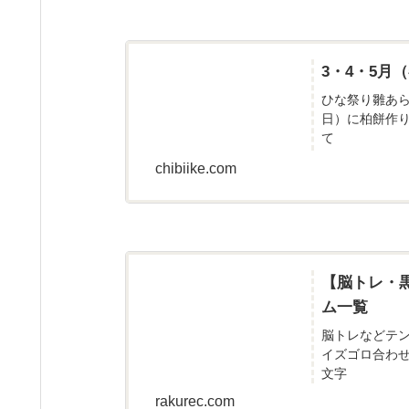
3・4・5
ひな祭り雛あ
日）に柏餅作
て
chibiike.com
【脳トレ・
ム一覧
脳トレなどテ
イズゴロ合わ
文字
rakurec.com