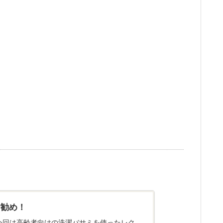
お勧め！
） 今回は高齢者向けの洗濯バサミを使ったレク