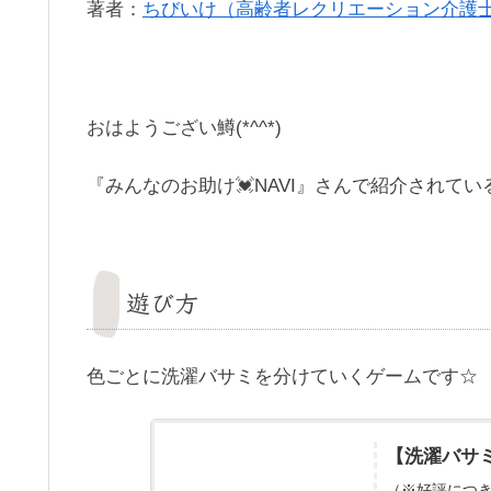
著者：
ちびいけ（高齢者レクリエーション介護
おはようござい鱒(*^^*)
『みんなのお助け💓NAVI』さんで紹介されている
遊び方
色ごとに洗濯バサミを分けていくゲームです☆
【洗濯バサミ
（※好評につき