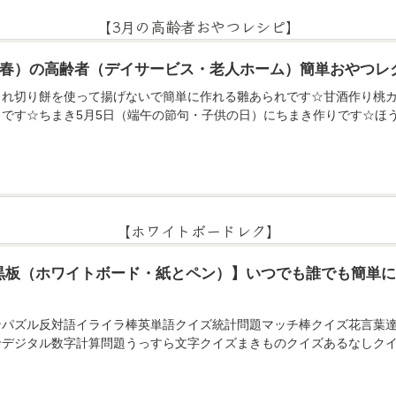
【3月の高齢者おやつレシピ】
月（春）の高齢者（デイサービス・老人ホーム）簡単おやつレ
られ切り餅を使って揚げないで簡単に作れる雛あられです☆甘酒作り桃カ
りです☆ちまき5月5日（端午の節句・子供の日）にちまき作りです☆ほ
【ホワイトボードレク】
黒板（ホワイトボード・紙とペン）】いつでも誰でも簡単
ンパズル反対語イライラ棒英単語クイズ統計問題マッチ棒クイズ花言葉
せデジタル数字計算問題うっすら文字クイズまきものクイズあるなしクイ