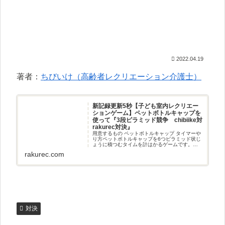
2022.04.19
著者：
ちびいけ（高齢者レクリエーション介護士）
新記録更新5秒【子ども室内レクリエー
ションゲーム】ペットボトルキャップを
使って『3段ピラミッド競争 chibiike対
rakurec対決』
用意するもの ペットボトルキャップ タイマーや
り方ペットボトルキャップを6つピラミッド状じ
ょうに積つむタイムを計はかるゲームです。
chibiikeとのタイム勝負しょうぶでもあります。
rakurec.com
（＾＾）動画（chibiikeターン）14秒（rakure
対決