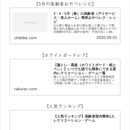
【3月の高齢者おやつレシピ】
3・4・5月（春）の高齢者（デイサービ
ス・老人ホーム）簡単おやつレク・レシ
ピ
ひな祭り雛あられ切り餅を使って揚げないで簡
単に作れる雛あられです☆甘酒作り桃カステラ5
月柏餅5月5日（端午の節句・子供の日）に柏餅
作りです☆ちまき5月5日（端午の節句・子供の
2020.09.01
chibiike.com
日）にちまき作りです☆ほうじ茶プリン抹茶パ
フェ抹茶ケーキ型がなくて
【ホワイトボードレク】
【脳トレ・黒板（ホワイトボード・紙と
ペン）】いつでも誰でも簡単にできる室
内レクリエーション・ゲーム一覧
脳トレなどテンパズル反対語イライラ棒英単語
クイズ統計問題マッチ棒クイズ花言葉達成ビン
ゴ間違い計算くねくね文字ローマ字クイズゴロ
合わせデジタル数字計算問題うっすら文字クイ
rakurec.com
ズまきものクイズあるなしクイズひっくり返し
逆さま文字3文字しりとり3文字
【人気ランキング】
【人気ランキング】高齢者室内簡単1人
レクリエーション・ゲーム