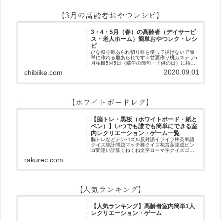
【3月の高齢者おやつレシピ】
3・4・5月（春）の高齢者（デイサービ
ス・老人ホーム）簡単おやつレク・レシ
ピ
ひな祭り雛あられ切り餅を使って揚げないで簡
単に作れる雛あられです☆甘酒作り桃カステラ5
月柏餅5月5日（端午の節句・子供の日）に柏餅
作りです☆ちまき5月5日（端午の節句・子供の
2020.09.01
chibiike.com
日）にちまき作りです☆ほうじ茶プリン抹茶パ
フェ抹茶ケーキ型がなくて
【ホワイトボードレク】
【脳トレ・黒板（ホワイトボード・紙と
ペン）】いつでも誰でも簡単にできる室
内レクリエーション・ゲーム一覧
脳トレなどテンパズル反対語イライラ棒英単語
クイズ統計問題マッチ棒クイズ花言葉達成ビン
ゴ間違い計算くねくね文字ローマ字クイズゴロ
合わせデジタル数字計算問題うっすら文字クイ
rakurec.com
ズまきものクイズあるなしクイズひっくり返し
逆さま文字3文字しりとり3文字
【人気ランキング】
【人気ランキング】高齢者室内簡単1人
レクリエーション・ゲーム