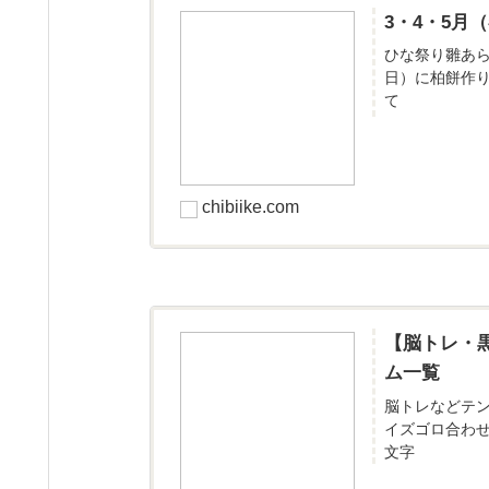
3・4・5
ひな祭り雛あ
日）に柏餅作
て
chibiike.com
【脳トレ・
ム一覧
脳トレなどテ
イズゴロ合わ
文字