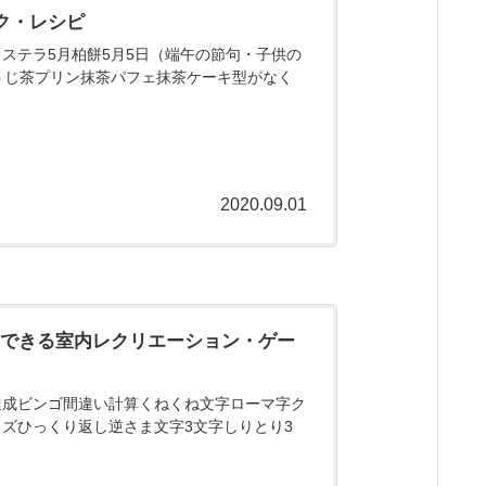
ク・レシピ
ステラ5月柏餅5月5日（端午の節句・子供の
うじ茶プリン抹茶パフェ抹茶ケーキ型がなく
2020.09.01
にできる室内レクリエーション・ゲー
達成ビンゴ間違い計算くねくね文字ローマ字ク
ズひっくり返し逆さま文字3文字しりとり3