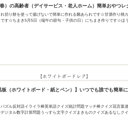
月（春）の高齢者（デイサービス・老人ホーム）簡単おやつレ
られ切り餅を使って揚げないで簡単に作れる雛あられです☆甘酒作り桃カ
りです☆ちまき5月5日（端午の節句・子供の日）にちまき作りです☆ほ
【ホワイトボードレク】
黒板（ホワイトボード・紙とペン）】いつでも誰でも簡単
ンパズル反対語イライラ棒英単語クイズ統計問題マッチ棒クイズ花言葉
せデジタル数字計算問題うっすら文字クイズまきものクイズあるなしクイ