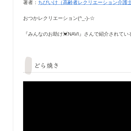
著者：
ちびいけ（高齢者レクリエーション介護
おつかレクリエーション(^_-)-☆
『みんなのお助け💓NAVI』さんで紹介されて
どら焼き