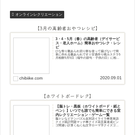
オンラインレクリエーション
【3月の高齢者おやつレシピ】
3・4・5月（春）の高齢者（デイサービ
ス・老人ホーム）簡単おやつレク・レシ
ピ
ひな祭り雛あられ切り餅を使って揚げないで簡
単に作れる雛あられです☆甘酒作り桃カステラ5
月柏餅5月5日（端午の節句・子供の日）に柏餅
作りです☆ちまき5月5日（端午の節句・子供の
日）にちまき作りです☆ほうじ茶プリン抹茶パ
フェ抹茶ケーキ型がなくて
2020.09.01
chibiike.com
【ホワイトボードレク】
【脳トレ・黒板（ホワイトボード・紙と
ペン）】いつでも誰でも簡単にできる室
内レクリエーション・ゲーム一覧
脳トレなどテンパズル反対語イライラ棒英単語
クイズ統計問題マッチ棒クイズ花言葉達成ビン
ゴ間違い計算くねくね文字ローマ字クイズゴロ
合わせデジタル数字計算問題うっすら文字クイ
ズまきものクイズあるなしクイズひっくり返し