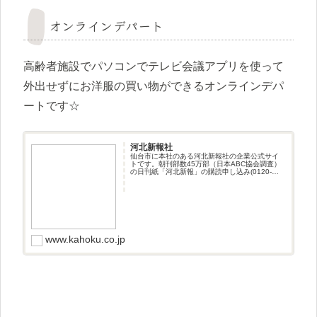
オンラインデパート
高齢者施設でパソコンでテレビ会議アプリを使って
外出せずにお洋服の買い物ができるオンラインデパ
ートです☆
河北新報社
仙台市に本社のある河北新報社の企業公式サイ
トです。朝刊部数45万部（日本ABC協会調査）
の日刊紙「河北新報」の購読申し込み(0120-
093746）や採用情報、主催事業の最新情報など
を掲載しています。
www.kahoku.co.jp