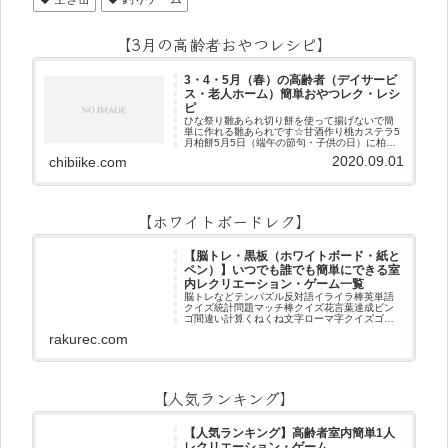
【3月の高齢者おやつレシピ】
3・4・5月（春）の高齢者（デイサービ
ス・老人ホーム）簡単おやつレク・レシ
ピ
ひな祭り雛あられ切り餅を使って揚げないで簡
単に作れる雛あられです☆甘酒作り桃カステラ5
月柏餅5月5日（端午の節句・子供の日）に柏餅
作りです☆ちまき5月5日（端午の節句・子供の
2020.09.01
chibiike.com
日）にちまき作りです☆ほうじ茶プリン抹茶パ
フェ抹茶ケーキ型がなくて
【ホワイトボードレク】
【脳トレ・黒板（ホワイトボード・紙と
ペン）】いつでも誰でも簡単にできる室
内レクリエーション・ゲーム一覧
脳トレなどテンパズル反対語イライラ棒英単語
クイズ統計問題マッチ棒クイズ花言葉達成ビン
ゴ間違い計算くねくね文字ローマ字クイズゴロ
合わせデジタル数字計算問題うっすら文字クイ
rakurec.com
ズまきものクイズあるなしクイズひっくり返し
逆さま文字3文字しりとり3文字
【人気ランキング】
【人気ランキング】高齢者室内簡単1人
レクリエーション・ゲーム