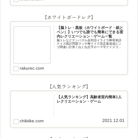
【ホワイトボードレク】
【脳トレ・黒板（ホワイトボード・紙と
ペン）】いつでも誰でも簡単にできる室
内レクリエーション・ゲーム一覧
脳トレなどテンパズル反対語イライラ棒英単語
クイズ統計問題マッチ棒クイズ花言葉達成ビン
ゴ間違い計算くねくね文字ローマ字クイズゴロ
合わせデジタル数字計算問題うっすら文字クイ
ズまきものクイズあるなしクイズひっくり返し
逆さま文字3文字しりとり3文字
rakurec.com
【人気ランキング】
【人気ランキング】高齢者室内簡単1人
レクリエーション・ゲーム
2021.12.01
chibiike.com