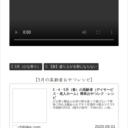
3月（ひな祭り）
【新】盛り上がる密にならない
【3月の高齢者おやつレシピ】
3・4・5月（春）の高齢者（デイサービ
ス・老人ホーム）簡単おやつレク・レシ
ピ
ひな祭り雛あられ切り餅を使って揚げないで簡
単に作れる雛あられです☆甘酒作り桃カステラ5
月柏餅5月5日（端午の節句・子供の日）に柏餅
作りです☆ちまき5月5日（端午の節句・子供の
日）にちまき作りです☆ほうじ茶プリン抹茶パ
フェ抹茶ケーキ型がなくて
2020.09.01
chibiike.com