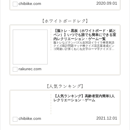
2020.09.01
chibiike.com
【ホワイトボードレク】
【脳トレ・黒板（ホワイトボード・紙と
ペン）】いつでも誰でも簡単にできる室
内レクリエーション・ゲーム一覧
脳トレなどテンパズル反対語イライラ棒英単語
クイズ統計問題マッチ棒クイズ花言葉達成ビン
ゴ間違い計算くねくね文字ローマ字クイズゴロ
合わせデジタル数字計算問題うっすら文字クイ
ズまきものクイズあるなしクイズひっくり返し
逆さま文字3文字しりとり3文字
rakurec.com
【人気ランキング】
【人気ランキング】高齢者室内簡単1人
レクリエーション・ゲーム
2021.12.01
chibiike.com