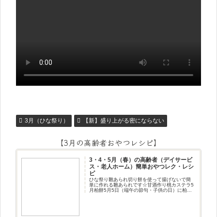
3月（ひな祭り）
【新】盛り上がる密にならない
【3月の高齢者おやつレシピ】
3・4・5月（春）の高齢者（デイサービ
ス・老人ホーム）簡単おやつレク・レシ
ピ
ひな祭り雛あられ切り餅を使って揚げないで簡
単に作れる雛あられです☆甘酒作り桃カステラ5
月柏餅5月5日（端午の節句・子供の日）に柏餅
作りです☆ちまき5月5日（端午の節句・子供の
日）にちまき作りです☆ほうじ茶プリン抹茶パ
フェ抹茶ケーキ型がなくて