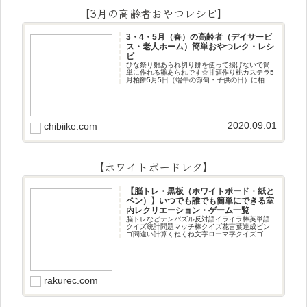
【3月の高齢者おやつレシピ】
3・4・5月（春）の高齢者（デイサービ
ス・老人ホーム）簡単おやつレク・レシ
ピ
ひな祭り雛あられ切り餅を使って揚げないで簡
単に作れる雛あられです☆甘酒作り桃カステラ5
月柏餅5月5日（端午の節句・子供の日）に柏餅
作りです☆ちまき5月5日（端午の節句・子供の
日）にちまき作りです☆ほうじ茶プリン抹茶パ
フェ抹茶ケーキ型がなくて
2020.09.01
chibiike.com
【ホワイトボードレク】
【脳トレ・黒板（ホワイトボード・紙と
ペン）】いつでも誰でも簡単にできる室
内レクリエーション・ゲーム一覧
脳トレなどテンパズル反対語イライラ棒英単語
クイズ統計問題マッチ棒クイズ花言葉達成ビン
ゴ間違い計算くねくね文字ローマ字クイズゴロ
合わせデジタル数字計算問題うっすら文字クイ
ズまきものクイズあるなしクイズひっくり返し
逆さま文字3文字しりとり3文字
rakurec.com