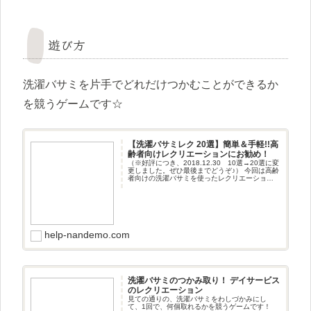
遊び方
洗濯バサミを片手でどれだけつかむことができるか
を競うゲームです☆
【洗濯バサミレク 20選】簡単＆手軽!!高
齢者向けレクリエーションにお勧め！
（※好評につき、2018.12.30 10選→20選に変
更しました。ぜひ最後までどうぞ♪） 今回は高齢
者向けの洗濯バサミを使ったレクリエーション
を紹介します。 手軽・安全洗濯バサミはレクリ
エーシ
help-nandemo.com
洗濯バサミのつかみ取り！ デイサービス
のレクリエーション
見ての通りの、洗濯バサミをわしづかみにし
て、1回で、何個取れるかを競うゲームです！