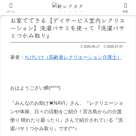
ホーム
検索
お家でできる【デイサービス室内レクリエ
ーション】洗濯バサミを使って『洗濯バサ
ミつかみ取り』
2020.06.17
2020.07.07
著者：
ちびいけ（高齢者レクリエーション介護士）
おはようござい鱒(*^^*)
『みんなのお助け💓NAVI』さん、『レクリエーショ
ンや体操、日々の活動をご紹介！宮古島からの介護
便り 晴れたり曇ったり』さんで紹介されている『洗
濯バサミつかみ取り』です(^^♪