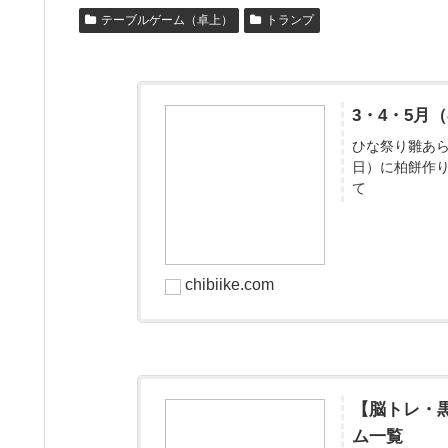
テーブルゲーム（卓上）
トランプ
3・4・5
ひな祭り雛あ
日）に柏餅作
て
chibiike.com
【脳トレ・
ム一覧