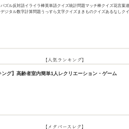
ンパズル反対語イライラ棒英単語クイズ統計問題マッチ棒クイズ花言葉
せデジタル数字計算問題うっすら文字クイズまきものクイズあるなしクイ
【人気ランキング】
キング】高齢者室内簡単1人レクリエーション・ゲーム
【メタバースレク】