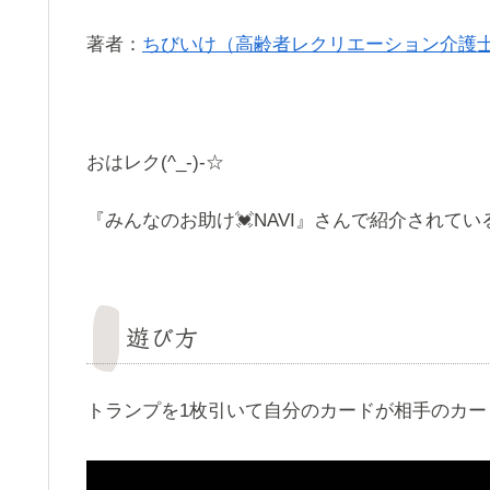
著者：
ちびいけ（高齢者レクリエーション介護
おはレク(^_-)-☆
『みんなのお助け💓NAVI』さんで紹介されて
遊び方
トランプを1枚引いて自分のカードが相手のカ