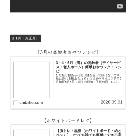
1月（お正月）
【3月の高齢者おやつレシピ】
3・4・5月（春）の高齢者（デイサービ
ス・老人ホーム）簡単おやつレク・レシ
ピ
ひな祭り雛あられ切り餅を使って揚げないで簡
単に作れる雛あられです☆甘酒作り桃カステラ5
月柏餅5月5日（端午の節句・子供の日）に柏餅
作りです☆ちまき5月5日（端午の節句・子供の
日）にちまき作りです☆ほうじ茶プリン抹茶パ
フェ抹茶ケーキ型がなくて
2020.09.01
chibiike.com
【ホワイトボードレク】
【脳トレ・黒板（ホワイトボード・紙と
ペン）】いつでも誰でも簡単にできる室