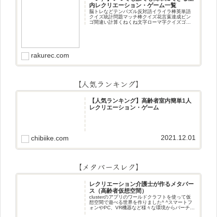
内レクリエーション・ゲーム一覧
脳トレなどテンパズル反対語イライラ棒英単語
クイズ統計問題マッチ棒クイズ花言葉達成ビン
ゴ間違い計算くねくね文字ローマ字クイズゴロ
合わせデジタル数字計算問題うっすら文字クイ
ズまきものクイズあるなしクイズひっくり返し
逆さま文字3文字しりとり3文字
rakurec.com
【人気ランキング】
【人気ランキング】高齢者室内簡単1人
レクリエーション・ゲーム
2021.12.01
chibiike.com
【メタバースレク】
レクリエーション介護士が作るメタバー
ス（高齢者仮想空間）
clusterのアプリのワールドクラフトを使って仮
想空間で遊べる世界を作りました^ ^スマートフ
ォンやPC、VR機器など様々な環境からバーチャ
ル空間で遊ぶことができます^_^メタバースレク