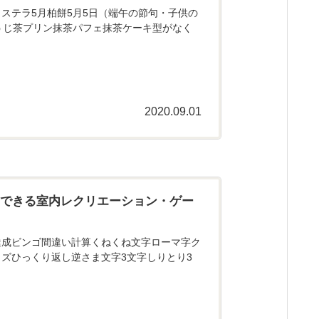
ステラ5月柏餅5月5日（端午の節句・子供の
うじ茶プリン抹茶パフェ抹茶ケーキ型がなく
2020.09.01
にできる室内レクリエーション・ゲー
達成ビンゴ間違い計算くねくね文字ローマ字ク
ズひっくり返し逆さま文字3文字しりとり3