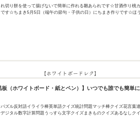
られ切り餅を使って揚げないで簡単に作れる雛あられです☆甘酒作り桃カ
りです☆ちまき5月5日（端午の節句・子供の日）にちまき作りです☆ほ
【ホワイトボードレク】
黒板（ホワイトボード・紙とペン）】いつでも誰でも簡単
ンパズル反対語イライラ棒英単語クイズ統計問題マッチ棒クイズ花言葉
せデジタル数字計算問題うっすら文字クイズまきものクイズあるなしクイ