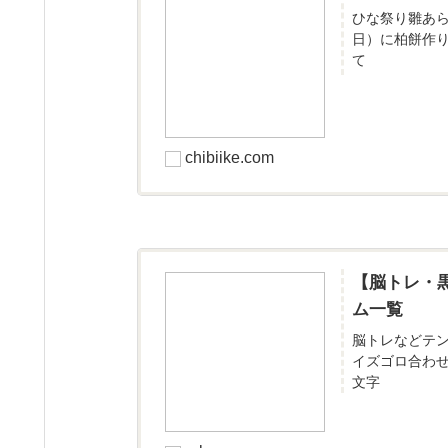
ひな祭り雛あ
日）に柏餅作
て
chibiike.com
【脳トレ・
ム一覧
脳トレなどテ
イズゴロ合わ
文字