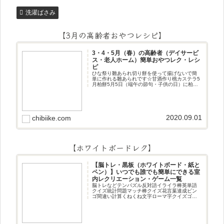
洗濯ばさみ
【3月の高齢者おやつレシピ】
3・4・5月（春）の高齢者（デイサービ
ス・老人ホーム）簡単おやつレク・レシ
ピ
ひな祭り雛あられ切り餅を使って揚げないで簡
単に作れる雛あられです☆甘酒作り桃カステラ5
月柏餅5月5日（端午の節句・子供の日）に柏餅
作りです☆ちまき5月5日（端午の節句・子供の
日）にちまき作りです☆ほうじ茶プリン抹茶パ
フェ抹茶ケーキ型がなくて
2020.09.01
chibiike.com
【ホワイトボードレク】
【脳トレ・黒板（ホワイトボード・紙と
ペン）】いつでも誰でも簡単にできる室
内レクリエーション・ゲーム一覧
脳トレなどテンパズル反対語イライラ棒英単語
クイズ統計問題マッチ棒クイズ花言葉達成ビン
ゴ間違い計算くねくね文字ローマ字クイズゴロ
合わせデジタル数字計算問題うっすら文字クイ
ズまきものクイズあるなしクイズひっくり返し
逆さま文字3文字しりとり3文字