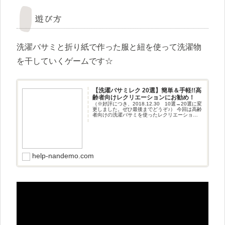
遊び方
洗濯バサミと折り紙で作った服と紐を使って洗濯物
を干していくゲームです☆
【洗濯バサミレク 20選】簡単＆手軽!!高
齢者向けレクリエーションにお勧め！
（※好評につき、2018.12.30 10選→20選に変
更しました。ぜひ最後までどうぞ♪） 今回は高齢
者向けの洗濯バサミを使ったレクリエーション
を紹介します。 手軽・安全洗濯バサミはレクリ
エーシ
help-nandemo.com