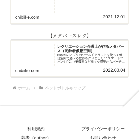
2021.12.01
chibiike.com
【メタバースレク】
レクリエーション介護士が作るメタバー
ス（高齢者仮想空間）
clusterのアプリのワールドクラフトを使って仮
想空間で遊べる世界を作りました^ ^スマートフ
ォンやPC、VR機器など様々な環境からバーチャ
ル空間で遊ぶことができます^_^メタバースレク
2022.03.04
chibiike.com
ホーム
ペットボトルキャップ
利用規約
プライバシーポリシー
著者（author）
お問い合わせ