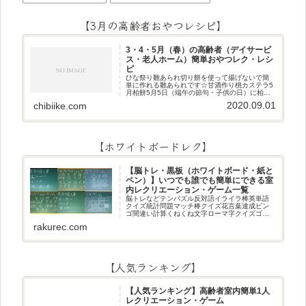
【3月の高齢者おやつレシピ】
3・4・5月（春）の高齢者（デイサービ
ス・老人ホーム）簡単おやつレク・レシ
ピ
ひな祭り雛あられ切り餅を使って揚げないで簡
単に作れる雛あられです☆甘酒作り桃カステラ5
月柏餅5月5日（端午の節句・子供の日）に柏餅
作りです☆ちまき5月5日（端午の節句・子供の
2020.09.01
chibiike.com
日）にちまき作りです☆ほうじ茶プリン抹茶パ
フェ抹茶ケーキ型がなくて
【ホワイトボードレク】
【脳トレ・黒板（ホワイトボード・紙と
ペン）】いつでも誰でも簡単にできる室
内レクリエーション・ゲーム一覧
脳トレなどテンパズル反対語イライラ棒英単語
クイズ統計問題マッチ棒クイズ花言葉達成ビン
ゴ間違い計算くねくね文字ローマ字クイズゴロ
合わせデジタル数字計算問題うっすら文字クイ
rakurec.com
ズまきものクイズあるなしクイズひっくり返し
逆さま文字3文字しりとり3文字
【人気ランキング】
【人気ランキング】高齢者室内簡単1人
レクリエーション・ゲーム