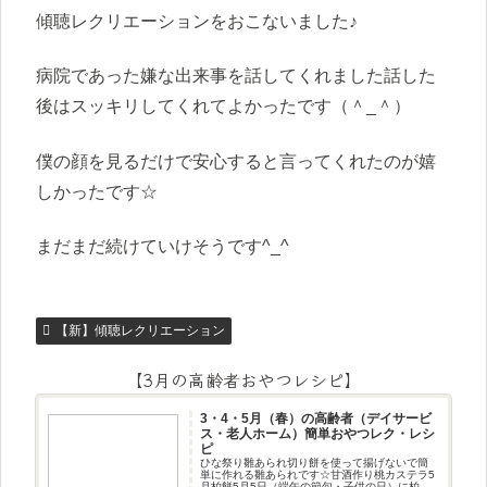
傾聴レクリエーションをおこないました♪
病院であった嫌な出来事を話してくれました話した
後はスッキリしてくれてよかったです（＾_＾）
僕の顔を見るだけで安心すると言ってくれたのが嬉
しかったです☆
まだまだ続けていけそうです^_^
【新】傾聴レクリエーション
【3月の高齢者おやつレシピ】
3・4・5月（春）の高齢者（デイサービ
ス・老人ホーム）簡単おやつレク・レシ
ピ
ひな祭り雛あられ切り餅を使って揚げないで簡
単に作れる雛あられです☆甘酒作り桃カステラ5
月柏餅5月5日（端午の節句・子供の日）に柏餅