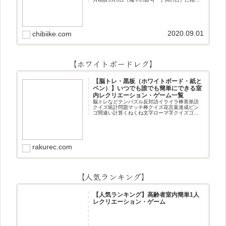
作りです☆ちまき5月5日（端午の節句・子供の
日）にちまき作りです☆ほうじ茶プリン抹茶パ
フェ抹茶ケーキ型がなくて
2020.09.01
chibiike.com
【ホワイトボードレク】
【脳トレ・黒板（ホワイトボード・紙と
ペン）】いつでも誰でも簡単にできる室
内レクリエーション・ゲーム一覧
脳トレなどテンパズル反対語イライラ棒英単語
クイズ統計問題マッチ棒クイズ花言葉達成ビン
ゴ間違い計算くねくね文字ローマ字クイズゴロ
合わせデジタル数字計算問題うっすら文字クイ
ズまきものクイズあるなしクイズひっくり返し
逆さま文字3文字しりとり3文字
rakurec.com
【人気ランキング】
【人気ランキング】高齢者室内簡単1人
レクリエーション・ゲーム