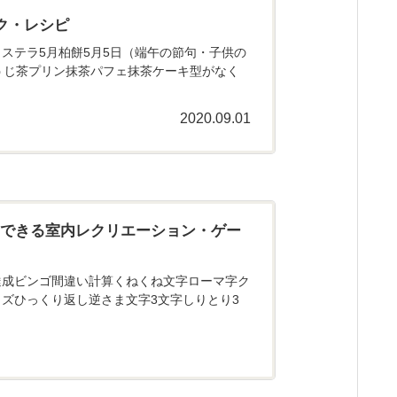
ク・レシピ
ステラ5月柏餅5月5日（端午の節句・子供の
うじ茶プリン抹茶パフェ抹茶ケーキ型がなく
2020.09.01
にできる室内レクリエーション・ゲー
達成ビンゴ間違い計算くねくね文字ローマ字ク
ズひっくり返し逆さま文字3文字しりとり3