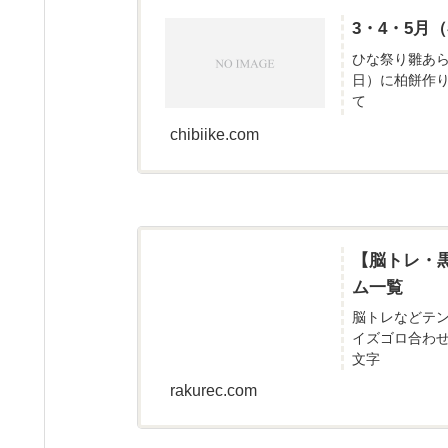
3・4・5
ひな祭り雛あ
日）に柏餅作
て
chibiike.com
【脳トレ・
ム一覧
脳トレなどテ
イズゴロ合わ
文字
rakurec.com