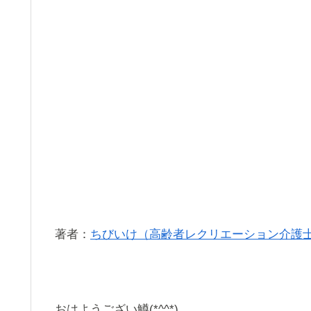
著者：
ちびいけ（高齢者レクリエーション介護
おはようござい鱒(*^^*)