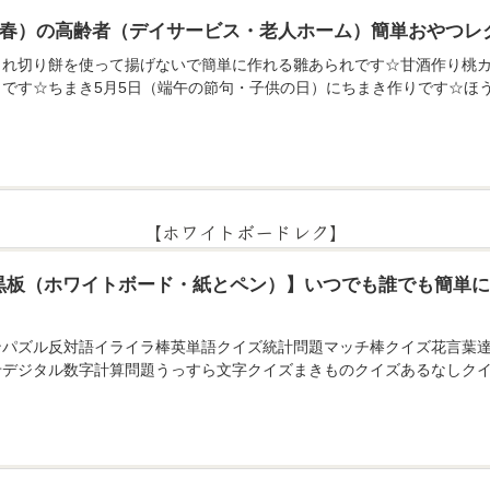
月（春）の高齢者（デイサービス・老人ホーム）簡単おやつレ
られ切り餅を使って揚げないで簡単に作れる雛あられです☆甘酒作り桃カ
りです☆ちまき5月5日（端午の節句・子供の日）にちまき作りです☆ほ
【ホワイトボードレク】
黒板（ホワイトボード・紙とペン）】いつでも誰でも簡単
ンパズル反対語イライラ棒英単語クイズ統計問題マッチ棒クイズ花言葉
せデジタル数字計算問題うっすら文字クイズまきものクイズあるなしクイ