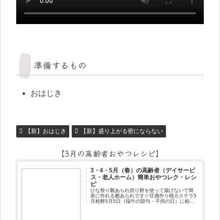
準備するもの
おはじき
【新】おはじき
【新】盛り上がる密にならない
【3月の高齢者おやつレシピ】
3・4・5月（春）の高齢者（デイサービ
ス・老人ホーム）簡単おやつレク・レシ
ピ
ひな祭り雛あられ切り餅を使って揚げないで簡
単に作れる雛あられです☆甘酒作り桃カステラ5
月柏餅5月5日（端午の節句・子供の日）に柏餅
作りです☆ちまき5月5日（端午の節句・子供の
日）にちまき作りです☆ほうじ茶プリン抹茶パ
フェ抹茶ケーキ型がなくて