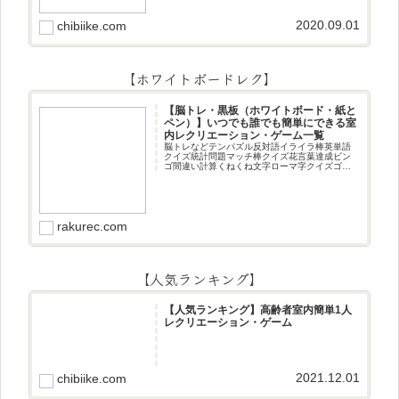
2020.09.01
chibiike.com
【ホワイトボードレク】
【脳トレ・黒板（ホワイトボード・紙と
ペン）】いつでも誰でも簡単にできる室
内レクリエーション・ゲーム一覧
脳トレなどテンパズル反対語イライラ棒英単語
クイズ統計問題マッチ棒クイズ花言葉達成ビン
ゴ間違い計算くねくね文字ローマ字クイズゴロ
合わせデジタル数字計算問題うっすら文字クイ
ズまきものクイズあるなしクイズひっくり返し
逆さま文字3文字しりとり3文字
rakurec.com
【人気ランキング】
【人気ランキング】高齢者室内簡単1人
レクリエーション・ゲーム
2021.12.01
chibiike.com