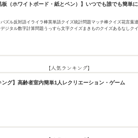
黒板（ホワイトボード・紙とペン）】いつでも誰でも簡単
ンパズル反対語イライラ棒英単語クイズ統計問題マッチ棒クイズ花言葉
せデジタル数字計算問題うっすら文字クイズまきものクイズあるなしクイ
【人気ランキング】
キング】高齢者室内簡単1人レクリエーション・ゲーム