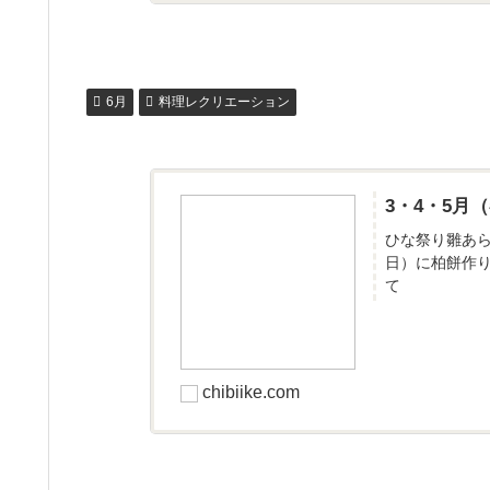
6月
料理レクリエーション
3・4・5
ひな祭り雛あ
日）に柏餅作
て
chibiike.com