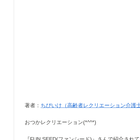
著者：
ちびいけ（高齢者レクリエーション介護
おつかレクリエーション(*^^*)
『FUN SEED(ファンシード)』さんで紹介さ