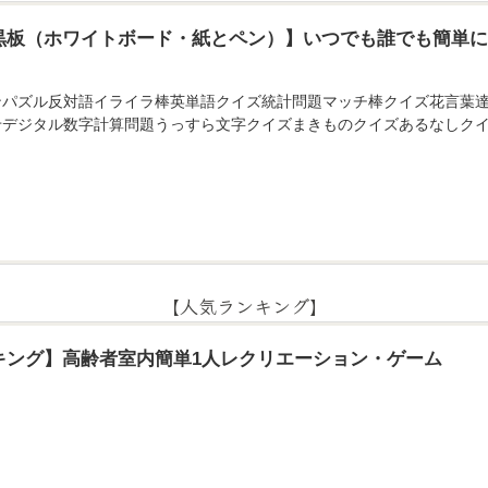
黒板（ホワイトボード・紙とペン）】いつでも誰でも簡単
ンパズル反対語イライラ棒英単語クイズ統計問題マッチ棒クイズ花言葉
せデジタル数字計算問題うっすら文字クイズまきものクイズあるなしクイ
【人気ランキング】
キング】高齢者室内簡単1人レクリエーション・ゲーム