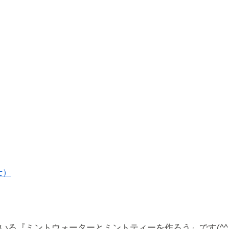
士）
れている『ミントウォーターとミントティーを作ろう』です(^^