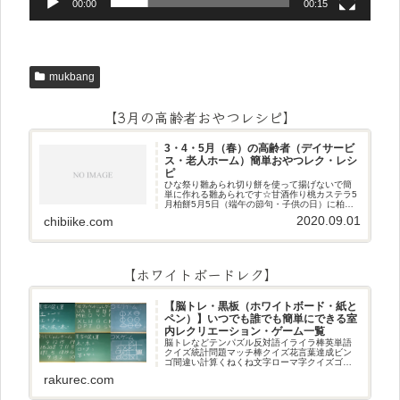
00:00
00:15
mukbang
【3月の高齢者おやつレシピ】
3・4・5月（春）の高齢者（デイサービ
ス・老人ホーム）簡単おやつレク・レシ
ピ
ひな祭り雛あられ切り餅を使って揚げないで簡
単に作れる雛あられです☆甘酒作り桃カステラ5
月柏餅5月5日（端午の節句・子供の日）に柏餅
作りです☆ちまき5月5日（端午の節句・子供の
2020.09.01
chibiike.com
日）にちまき作りです☆ほうじ茶プリン抹茶パ
フェ抹茶ケーキ型がなくて
【ホワイトボードレク】
【脳トレ・黒板（ホワイトボード・紙と
ペン）】いつでも誰でも簡単にできる室
内レクリエーション・ゲーム一覧
脳トレなどテンパズル反対語イライラ棒英単語
クイズ統計問題マッチ棒クイズ花言葉達成ビン
ゴ間違い計算くねくね文字ローマ字クイズゴロ
合わせデジタル数字計算問題うっすら文字クイ
rakurec.com
ズまきものクイズあるなしクイズひっくり返し
逆さま文字3文字しりとり3文字