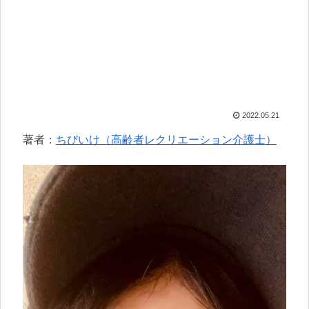
2022.05.21
著者：
ちびいけ（高齢者レクリエーション介護士）
動
画
プ
レ
ー
ヤ
ー