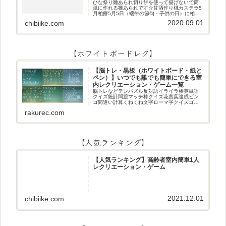
ひな祭り雛あられ切り餅を使って揚げないで簡
単に作れる雛あられです☆甘酒作り桃カステラ5
月柏餅5月5日（端午の節句・子供の日）に柏餅
作りです☆ちまき5月5日（端午の節句・子供の
2020.09.01
chibiike.com
日）にちまき作りです☆ほうじ茶プリン抹茶パ
フェ抹茶ケーキ型がなくて
【ホワイトボードレク】
【脳トレ・黒板（ホワイトボード・紙と
ペン）】いつでも誰でも簡単にできる室
内レクリエーション・ゲーム一覧
脳トレなどテンパズル反対語イライラ棒英単語
クイズ統計問題マッチ棒クイズ花言葉達成ビン
ゴ間違い計算くねくね文字ローマ字クイズゴロ
合わせデジタル数字計算問題うっすら文字クイ
rakurec.com
ズまきものクイズあるなしクイズひっくり返し
逆さま文字3文字しりとり3文字
【人気ランキング】
【人気ランキング】高齢者室内簡単1人
レクリエーション・ゲーム
2021.12.01
chibiike.com