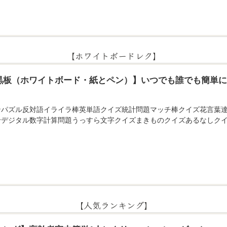
【ホワイトボードレク】
黒板（ホワイトボード・紙とペン）】いつでも誰でも簡単
ンパズル反対語イライラ棒英単語クイズ統計問題マッチ棒クイズ花言葉
せデジタル数字計算問題うっすら文字クイズまきものクイズあるなしクイ
【人気ランキング】