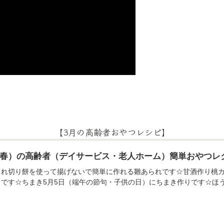
【3月の高齢者おやつレシピ】
月（春）の高齢者（デイサービス・老人ホーム）簡単おやつレ
られ切り餅を使って揚げないで簡単に作れる雛あられです☆甘酒作り桃カ
りです☆ちまき5月5日（端午の節句・子供の日）にちまき作りです☆ほ