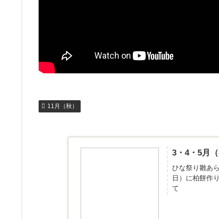
11月（秋）
3・4・5
ひな祭り雛あ
日）に柏餅作
て