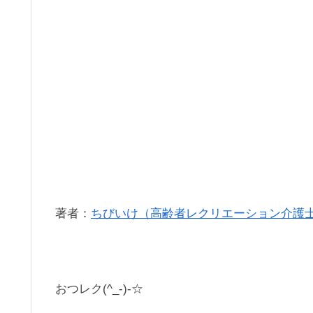
著者：
ちびいけ（高齢者レクリエーション介護
おつレク(^_-)-☆