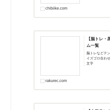
chibiike.com
【脳トレ・
ム一覧
脳トレなどテ
イズゴロ合わ
文字
rakurec.com