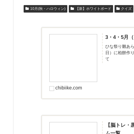
10月(秋・ハロウィン)
【新】ホワイトボード
クイズ
3・4・5
ひな祭り雛あ
日）に柏餅作
て
chibiike.com
【脳トレ・
ム一覧