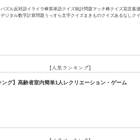
ンパズル反対語イライラ棒英単語クイズ統計問題マッチ棒クイズ花言葉
せデジタル数字計算問題うっすら文字クイズまきものクイズあるなしクイ
【人気ランキング】
キング】高齢者室内簡単1人レクリエーション・ゲーム
【メタバースレク】