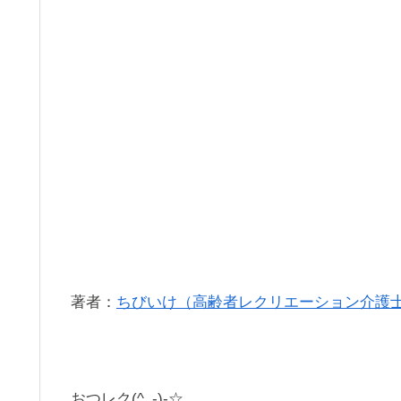
著者：
ちびいけ（高齢者レクリエーション介護
おつレク(^_-)-☆