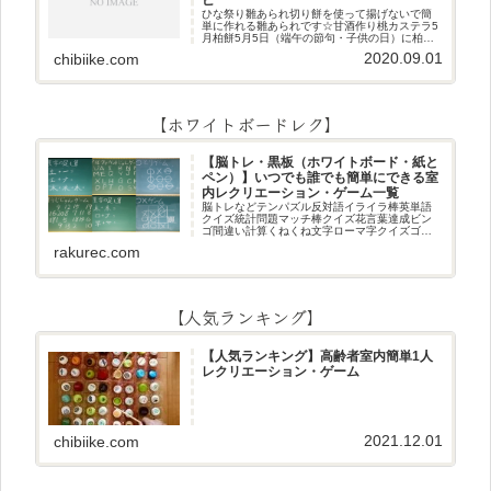
ひな祭り雛あられ切り餅を使って揚げないで簡
単に作れる雛あられです☆甘酒作り桃カステラ5
月柏餅5月5日（端午の節句・子供の日）に柏餅
作りです☆ちまき5月5日（端午の節句・子供の
2020.09.01
chibiike.com
日）にちまき作りです☆ほうじ茶プリン抹茶パ
フェ抹茶ケーキ型がなくて
【ホワイトボードレク】
【脳トレ・黒板（ホワイトボード・紙と
ペン）】いつでも誰でも簡単にできる室
内レクリエーション・ゲーム一覧
脳トレなどテンパズル反対語イライラ棒英単語
クイズ統計問題マッチ棒クイズ花言葉達成ビン
ゴ間違い計算くねくね文字ローマ字クイズゴロ
合わせデジタル数字計算問題うっすら文字クイ
rakurec.com
ズまきものクイズあるなしクイズひっくり返し
逆さま文字3文字しりとり3文字
【人気ランキング】
【人気ランキング】高齢者室内簡単1人
レクリエーション・ゲーム
2021.12.01
chibiike.com