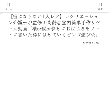
ホーム
検索
【密にならない1人レク】レクリエーショ
ン介護士が監修！高齢者室内簡単手作りゲ
ーム動画『横or縦or斜めにおはじきをノー
トに書いた枠にはめていくビンゴ遊び☆』
2021.11.30