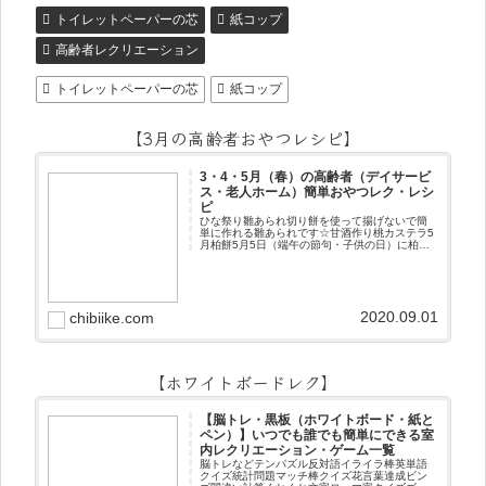
トイレットペーパーの芯
紙コップ
高齢者レクリエーション
トイレットペーパーの芯
紙コップ
【3月の高齢者おやつレシピ】
3・4・5月（春）の高齢者（デイサービ
ス・老人ホーム）簡単おやつレク・レシ
ピ
ひな祭り雛あられ切り餅を使って揚げないで簡
単に作れる雛あられです☆甘酒作り桃カステラ5
月柏餅5月5日（端午の節句・子供の日）に柏餅
作りです☆ちまき5月5日（端午の節句・子供の
日）にちまき作りです☆ほうじ茶プリン抹茶パ
フェ抹茶ケーキ型がなくて
2020.09.01
chibiike.com
【ホワイトボードレク】
【脳トレ・黒板（ホワイトボード・紙と
ペン）】いつでも誰でも簡単にできる室
内レクリエーション・ゲーム一覧
脳トレなどテンパズル反対語イライラ棒英単語
クイズ統計問題マッチ棒クイズ花言葉達成ビン