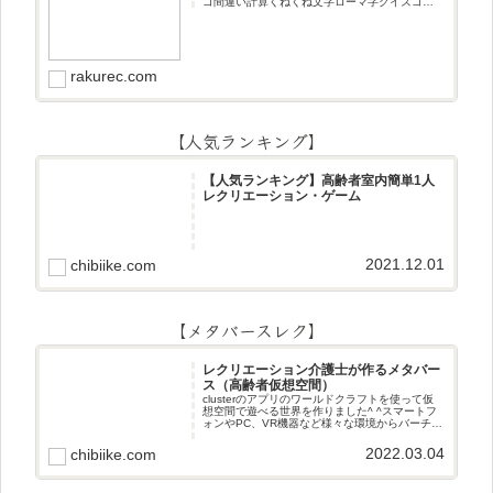
ゴ間違い計算くねくね文字ローマ字クイズゴロ
合わせデジタル数字計算問題うっすら文字クイ
ズまきものクイズあるなしクイズひっくり返し
逆さま文字3文字しりとり3文字
rakurec.com
【人気ランキング】
【人気ランキング】高齢者室内簡単1人
レクリエーション・ゲーム
2021.12.01
chibiike.com
【メタバースレク】
レクリエーション介護士が作るメタバー
ス（高齢者仮想空間）
clusterのアプリのワールドクラフトを使って仮
想空間で遊べる世界を作りました^ ^スマートフ
ォンやPC、VR機器など様々な環境からバーチャ
ル空間で遊ぶことができます^_^メタバースレク
2022.03.04
chibiike.com